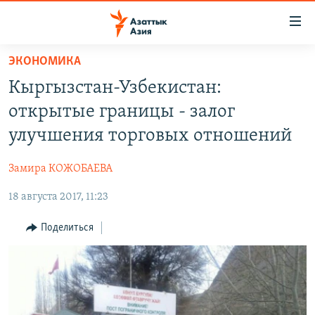
Доступность
ссылок
Вернуться
ЭКОНОМИКА
к
ЦЕНТРАЛЬНАЯ АЗИЯ
Кыргызстан-Узбекистан:
основному
НОВОСТИ
КАЗАХСТАН
содержанию
открытые границы - залог
ВОЙНА В УКРАИНЕ
Вернутся
КЫРГЫЗСТАН
улучшения торговых отношений
к
НА ДРУГИХ ЯЗЫКАХ
УЗБЕКИСТАН
главной
Замира КОЖОБАЕВА
ТАДЖИКИСТАН
ҚАЗАҚША
навигации
ПОДПИШИТЕСЬ НА НАС В СОЦСЕТЯХ
Вернутся
18 августа 2017, 11:23
КЫРГЫЗЧА
к
ЎЗБЕКЧА
Поделиться
поиску
ТОҶИКӢ
Все сайты РСЕ/РС
TÜRKMENÇE