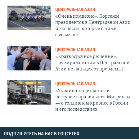
ЦЕНТРАЛЬНАЯ АЗИЯ
«Очень помпезно». Кортежи
президентов в Центральной Азии
и эксцессы, которые с ними
связывают
ЦЕНТРАЛЬНАЯ АЗИЯ
«Краткосрочное решение».
Почему амнистии в Центральной
Азии не панацея от проблемы?
ЦЕНТРАЛЬНАЯ АЗИЯ
«Украина защищается и
поступает правильно». Мигранты
— о топливном кризисе в России
и его последствиях
ПОДПИШИТЕСЬ НА НАС В СОЦСЕТЯХ