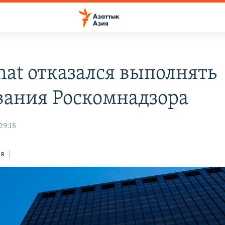
hat отказался выполнять
вания Роскомнадзора
09:15
ся