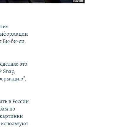
ания
 информации
 Би-би-си.
сделало это
й Snap,
формацию",
ить в России
бам по
 картинки
 используют