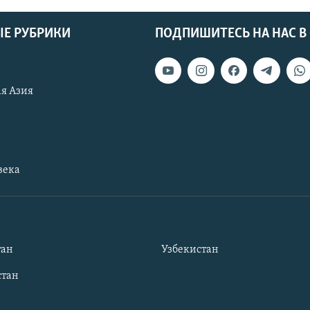
Е РУБРИКИ
ПОДПИШИТЕСЬ НА НАС В
я Азия
века
тан
Узбекистан
тан