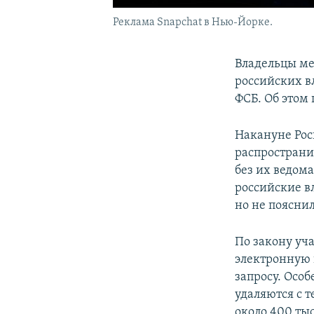
Реклама Snapchat в Нью-Йорке.
Владельцы ме
российских в
ФСБ. Об этом
Накануне Рос
распространи
без их ведома
российские в
но не пояснил
По закону уч
электронную 
запросу. Осо
удаляются с 
около 400 тыс