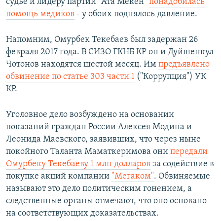
судье и лидеру партии "Ата Мекен"
понадобилась
помощь медиков
- у обоих поднялось давление.
Напомним, Омурбек Текебаев был задержан 26
февраля 2017 года. В СИЗО ГКНБ КР он и Дуйшенкул
Чотонов находятся шестой месяц. Им
предъявлено
обвинение по статье 303 части 1
("Коррупция") УК
КР.
Уголовное дело возбуждено на основании
показаний граждан России Алексея Модина и
Леонида Маевского, заявивших, что через ныне
покойного Таланта Маматкеримова они ​
передали
Омурбеку Текебаеву 1 млн долларов
за содействие в
покупке акций компании
"Мегаком"
. Обвиняемые
называют это дело политическим гонением, а
следственные органы отмечают, что оно основано
на соответствующих доказательствах.