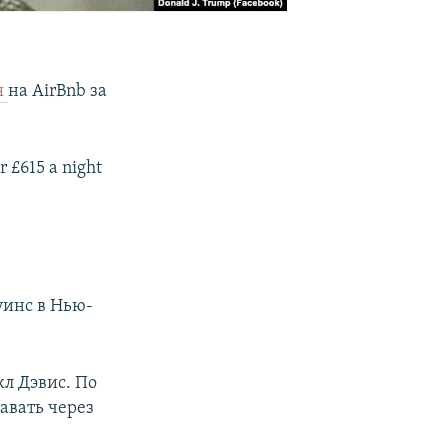
я
на AirBnb за
r £615 a night
уинс в Нью-
кл Дэвис. По
авать через