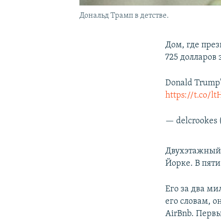
Дональд Трамп в детстве.
Дом, где пре
725 долларов 
Donald Trump's
https://t.co/
— delcrookes 
Двухэтажный 
Йорке. В пяти
Его за два м
его словам, 
AirBnb. Первы