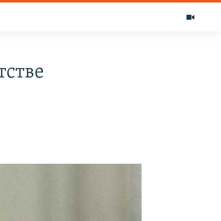
тстве