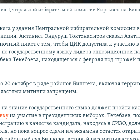
ия Центральной избирательной комиссии Кыргызстана. Бишкек,
кета у здания Центральной избирательной комиссии 
лиция. Активист Ондуруш Токтонасыров сказал Азатты
ночный пикет с тем, чтобы ЦИК допустила к участию в
 по государственному языку лидера оппозиционной п
ека Текебаева, находящегося с февраля под стражей п
 до 20 октября в ряде районов Бишкека, включая терри
властями митинги запрещены.
 на знание государственного языка должен пройти к
вку
на участие в президентских выборах. Текебаев, п
гистрацию в качестве кандидата, находясь в СИЗО, дол
юля, но пока вопрос сдачи им экзамена остается откры
 районный суд Бишкека, который рассматривает угол