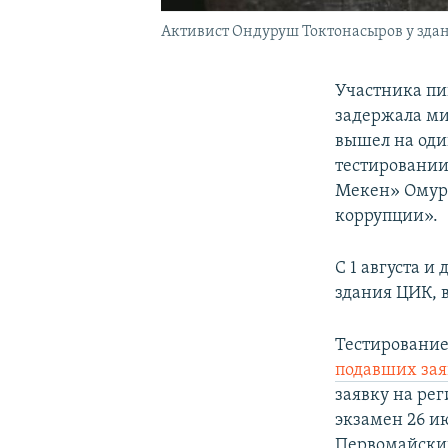
Активист Ондуруш Токтонасыров у здан
Участника пи
задержала ми
вышел на оди
тестировании
Мекен» Омурб
коррупции».
С 1 августа и
здания ЦИК, 
Тестирование
подавших зая
заявку на ре
экзамен 26 и
Первомайский