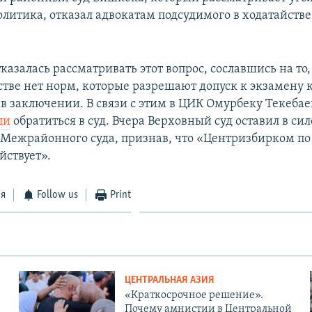
литика, отказал адвокатам подсудимого в ходатайстве 
азалась рассматривать этот вопрос, сославшись на то,
стве нет норм, которые разрешают допуск к экзамену 
в заключении. В связи с этим в ЦИК Омурбеку Текебае
ли
обратиться в суд. Вчера Верховный суд оставил в си
Межрайонного суда, признав, что «Центризбирком по
йствует».
ся
Follow us
Print
ЦЕНТРАЛЬНАЯ АЗИЯ
«Краткосрочное решение».
Почему амнистии в Центральной