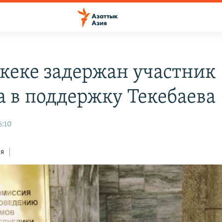
кеке задержан участник
а в поддержку Текебаева
6:10
ся