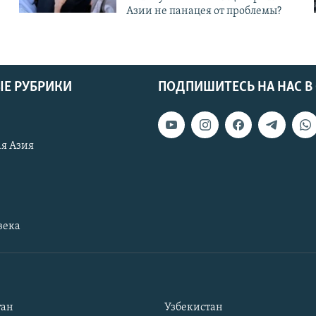
Азии не панацея от проблемы?
Е РУБРИКИ
ПОДПИШИТЕСЬ НА НАС В
я Азия
века
тан
Узбекистан