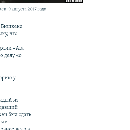
 9 августа 2017 года.
в Бишкеке
ку, что
артии «Ата
о делу «о
торию у
аждый из
одавший
жен был сдать
тым.
овное дело в