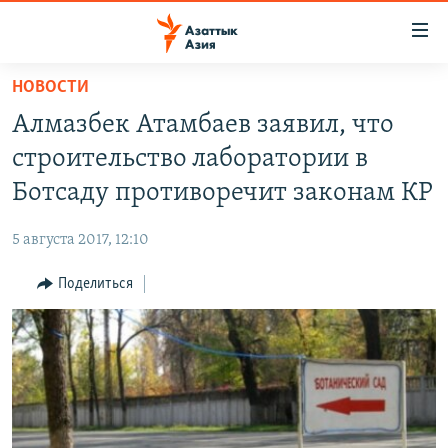
Доступность
ссылок
Вернуться
НОВОСТИ
к
ЦЕНТРАЛЬНАЯ АЗИЯ
Алмазбек Атамбаев заявил, что
основному
НОВОСТИ
КАЗАХСТАН
содержанию
строительство лаборатории в
ВОЙНА В УКРАИНЕ
Вернутся
КЫРГЫЗСТАН
Ботсаду противоречит законам КР
к
НА ДРУГИХ ЯЗЫКАХ
УЗБЕКИСТАН
главной
5 августа 2017, 12:10
ТАДЖИКИСТАН
ҚАЗАҚША
навигации
ПОДПИШИТЕСЬ НА НАС В СОЦСЕТЯХ
Вернутся
Поделиться
КЫРГЫЗЧА
к
ЎЗБЕКЧА
поиску
ТОҶИКӢ
Все сайты РСЕ/РС
TÜRKMENÇE