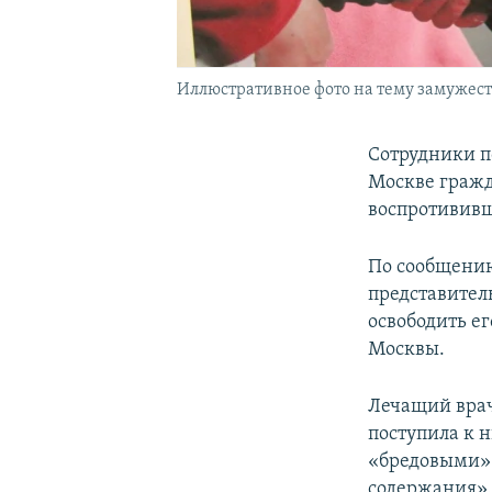
Иллюстративное фото на тему замужест
Сотрудники п
Москве гражд
воспротививш
По сообщению
представител
освободить е
Москвы.
Лечащий врач
поступила к 
«бредовыми» 
содержания».