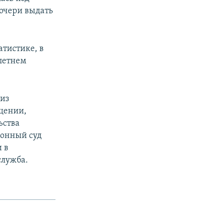
дочери выдать
атистике, в
летнем
 из
бщении,
ьства
йонный суд
 в
служба.