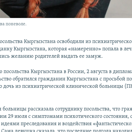
ва поневоле.
осольства Кыргызстана освободили из психиатрическо
анку Кыргызстана, которая «намеренно» попала в леч
ись желанию родителей выдать ее замуж.
 посольства Кыргызстана в России, 2 августа в дипло
ьство обратился гражданин Кыргызстана с просьбой п
го дочь из психиатрической клинической больницы (ПК
 больницы рассказала сотруднику посольства, что граж
ним 29 июля с симптомами психотического состояния, 
идеями преследования и воздействия «фантастическо
 Сама девушка сказала, что последние полгода находил