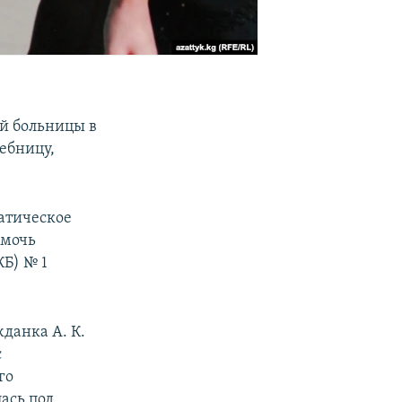
й больницы в
ебницу,
матическое
омочь
Б) № 1
данка А. К.
с
го
ась под