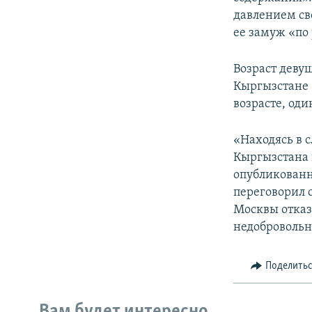
давлением св
ее замуж «по
Возраст девуш
Кыргызстане 
возрасте, оди
«Находясь в 
Кыргызстана 
опубликованно
переговорил 
Москвы отказ
недобровольн
Поделить
Вам будет интересно