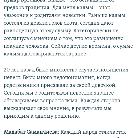
​Кумар Эргешова:
Калым – это оставшаяся от
предков традиция. Для меня калым – знак
уважения к родителям невестки. Раньше калым
состоял из девяти голов скота, сегодня дают
равноценную этому сумму. Категорически не
соглашусь с мнением о том, что это равноценно
покупке человека. Сейчас другие времена, о сумме
калыма договариваются заранее.
20 лет назад было множество случаев похищения
невест. Было много недопонимания, когда
родственники приезжали за своей девочкой.
Сегодня мы с родителями невестки заранее
обговариваем вопрос калыма. Каждая сторона
высказывает свое мнение, в результате мы
приходим к одному решению.
Махабат Саманчиева:
Каждый народ отличается