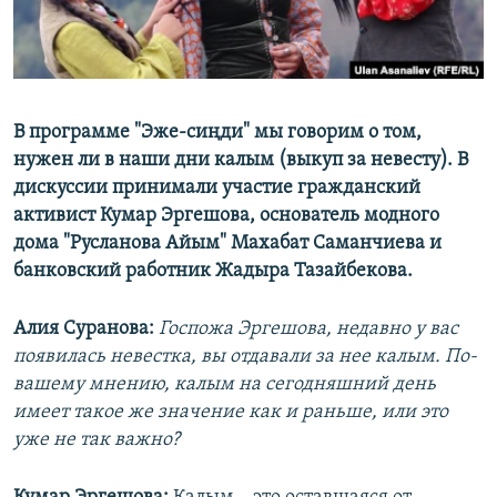
В программе "Эже-сиңди" мы говорим о том,
нужен ли в наши дни калым (выкуп за невесту). В
дискуссии принимали участие гражданский
активист Кумар Эргешова, основатель модного
дома "Русланова Айым" Махабат Саманчиева и
банковский работник Жадыра Тазайбекова.
Алия Суранова:
Госпожа Эргешова, недавно у вас
появилась невестка, вы отдавали за нее калым. По-
вашему мнению, калым на сегодняшний день
имеет такое же значение как и раньше, или это
уже не так важно?