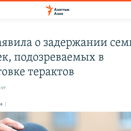
аявила о задержании сем
ек, подозреваемых в
товке терактов
:49
ся