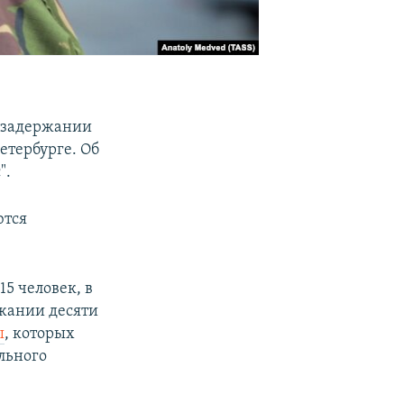
о задержании
етербурге. Об
".
ются
15 человек, в
ржании десяти
ы
, которых
ального