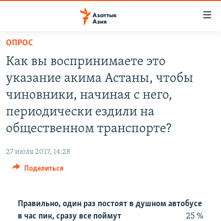
Доступность
ссылок
Вернуться
ОПРОС
к
ЦЕНТРАЛЬНАЯ АЗИЯ
Как вы воспринимаете это
основному
НОВОСТИ
КАЗАХСТАН
содержанию
указание акима Астаны, чтобы
ВОЙНА В УКРАИНЕ
Вернутся
КЫРГЫЗСТАН
чиновники, начиная с него,
к
НА ДРУГИХ ЯЗЫКАХ
УЗБЕКИСТАН
периодически ездили на
главной
ТАДЖИКИСТАН
ҚАЗАҚША
навигации
общественном транспорте?
ПОДПИШИТЕСЬ НА НАС В СОЦСЕТЯХ
Вернутся
КЫРГЫЗЧА
к
27 июля 2017, 14:28
ЎЗБЕКЧА
поиску
Поделиться
ТОҶИКӢ
Все сайты РСЕ/РС
TÜRKMENÇE
Правильно, один раз постоят в душном автобусе
в час пик, сразу все поймут
25 %