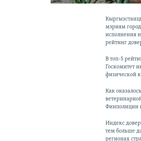
Кыргызстанцы
мэриям город
исполнения н
рейтинг довер
В топ-5 рейт
Госкомитет и
физической к
Как оказалос
ветеринарной
Финполиции и
Индекс довери
тем больше до
регионах стр