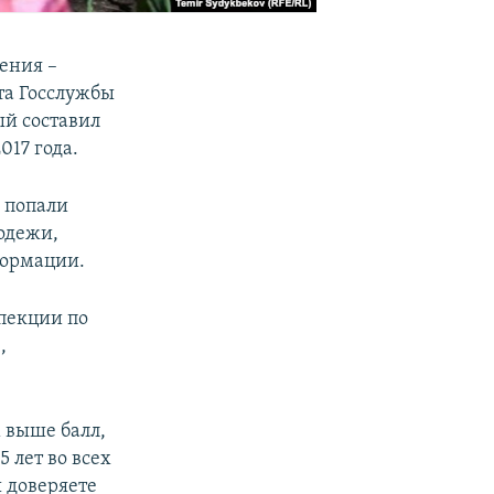
ения –
та Госслужбы
ый составил
017 года.
 попали
одежи,
формации.
пекции по
,
м выше балл,
5 лет во всех
ы доверяете