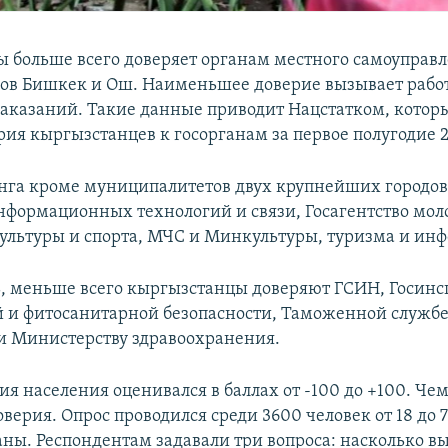
 больше всего доверяет органам местного самоуправл
ов Бишкек и Ош. Наименьшее доверие вызывает рабо
аказаний. Такие данные приводит Нацстатком, котор
ия кыргызстанцев к госорганам за первое полугодие 2
инга кроме муниципалитетов двух крупнейших городов
нформационных технологий и связи, Госагентство мол
ультуры и спорта, МЧС и Минкультуры, туризма и ин
ь, меньше всего кыргызстанцы доверяют ГСИН, Госинс
 и фитосанитарной безопасности, Таможенной службе
 Министерству здравоохранения.
я населения оценивался в баллах от -100 до +100. Че
верия. Опрос проводился среди 3600 человек от 18 до 7
аны. Респондентам задавали три вопроса: насколько в