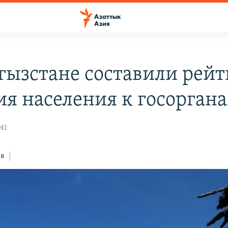
гызстане составили рейт
ия населения к госорган
:41
ся