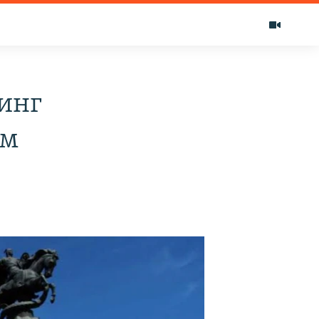
инг
ам