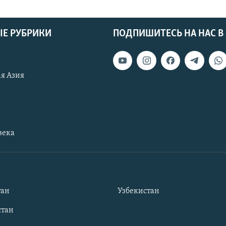
Е РУБРИКИ
ПОДПИШИТЕСЬ НА НАС В
я Азия
века
тан
Узбекистан
тан