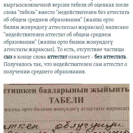
кыргызскоязычной версии табеля об оценках после
слова "табель" вместо "недействителен без аттестата
об общем среднем образовании" (жалпы орто
билим жонундогу
аттестатсыз
жараксыз) написано
"недействителен аттестат об общем среднем
образовании" (жалпы орто билим жонундогү
аттестаты
жараксыз). То есть, отсутствие частицы
сыз
в конце слова
аттестат
означает -
без аттестата
.
Получилось так, что недействителен сам аттестат о
получении среднего образования.