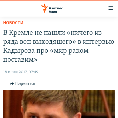
Доступность
ссылок
Вернуться
НОВОСТИ
к
ЦЕНТРАЛЬНАЯ АЗИЯ
В Кремле не нашли «ничего из
основному
НОВОСТИ
КАЗАХСТАН
содержанию
ряда вон выходящего» в интервью
ВОЙНА В УКРАИНЕ
Вернутся
КЫРГЫЗСТАН
Кадырова про «мир раком
к
НА ДРУГИХ ЯЗЫКАХ
УЗБЕКИСТАН
поставим»
главной
ТАДЖИКИСТАН
ҚАЗАҚША
навигации
ПОДПИШИТЕСЬ НА НАС В СОЦСЕТЯХ
18 июля 2017, 07:49
Вернутся
КЫРГЫЗЧА
к
Поделиться
ЎЗБЕКЧА
поиску
ТОҶИКӢ
Все сайты РСЕ/РС
TÜRKMENÇE