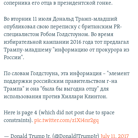
соперника его отца в президентской гонке.
Во вторник 11 июля Дональд Трамп-младший
опубликовал свою переписку c британским PR-
специалистом Робом Голдстоуном. Во время
избирательной кампании 2016 года тот предлагал
Трампу-младшему "информацию от прокурора из
России".
По словам Голдстоуна, эта информация – "элемент
поддержки российским правительством г-на
Трампа" и она "была бы выгодна отцу" для
использования против Хиллари Клинтон.
Here is page 4 (which did not post due to space
constraints).
pic.twitter.com/z1Xi4nr2gq
— Donald Trump Jr. (@DonaldJTrumpJr)
July 11, 2017