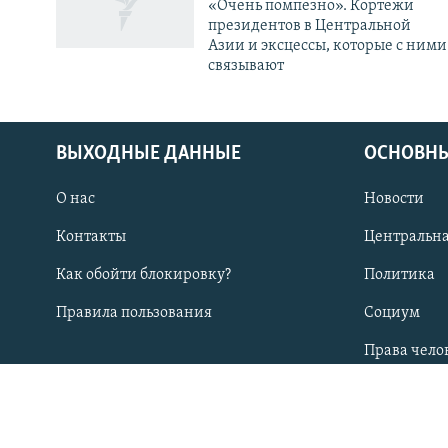
«Очень помпезно». Кортежи
президентов в Центральной
Азии и эксцессы, которые с ними
связывают
ВЫХОДНЫЕ ДАННЫЕ
ОСНОВНЫ
О нас
Новости
ПОДПИШИТЕСЬ НА НАС В СОЦСЕТЯХ
Контакты
Центральна
Как обойти блокировку?
Политика
Правила пользования
Социум
Все сайты РСЕ/РС
Права чело
СТРАНЫ РЕГИОНА