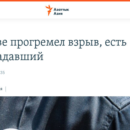
ве прогремел взрыв, есть
адавший
:35
ся