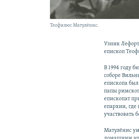
Теофилюс Матулёнис.
Узник Лефорт
епископ Теоф
В 1994 году 
соборе Вильн
епископа был 
папы римског
епископат пр
епархии, где
участвовать 
Матулёнис уме
домашним арес