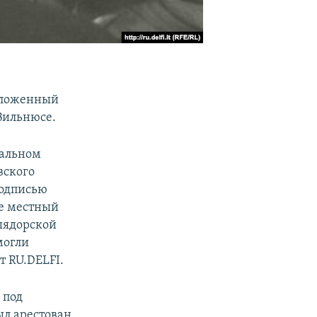
положенный
Вильнюсе.
ральном
вского
подписью
ве местный
шядорской
могли
т RU.DELFI.
 под
ыл арестован,