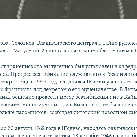
ова, Соловков, Владимирского централа, тайно руко
илюс Матулёнис 25 июня провозглашен блаженным в 
бюст архиепископа Матулёниса был установлен в Кафед
юса. Процесс беатификации служившего в России лито
открыт еще в 1990 году. Он длился 16 лет и увенчался 
о Франциска под декретом о его мученичестве. В Лит
инял решение провести мессу беатификации не в Кай
 покоятся мощи мученика, а в Вильнюсе, чтобы в ней с
больше паломников, сообщает литовский новостной сай
р 20 августа 1962 года в Шедуве, находясь фактически
том, в изоляции от паствы. 18 декабря 1946 года он б