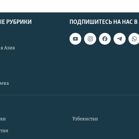
Е РУБРИКИ
ПОДПИШИТЕСЬ НА НАС В
я Азия
века
тан
Узбекистан
тан