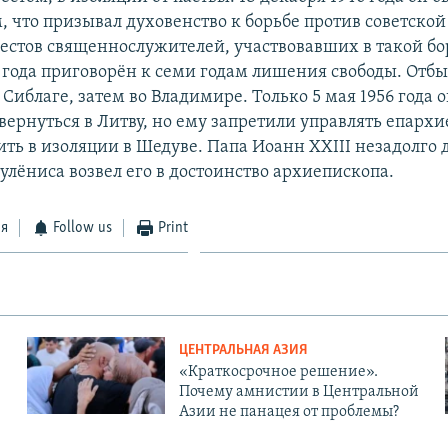
, что призывал духовенство к борьбе против советской
рестов священнослужителей, участвовавших в такой бор
7 года приговорён к семи годам лишения свободы. Отбы
Сиблаге, затем во Владимире. Только 5 мая 1956 года 
вернуться в Литву, но ему запретили управлять епархи
ть в изоляции в Шедуве. Папа Иоанн XXIII незадолго 
улёниса возвел его в достоинство архиепископа.
ся
Follow us
Print
ЦЕНТРАЛЬНАЯ АЗИЯ
«Краткосрочное решение».
Почему амнистии в Центральной
Азии не панацея от проблемы?