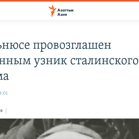
ьнюсе провозглашен
нным узник сталинского
ма
8:01
ся