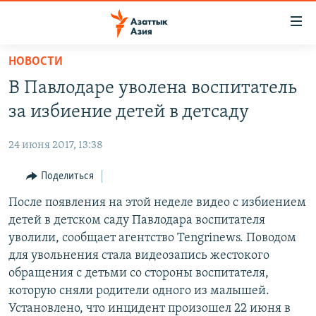
Доступность
ссылок
Вернуться
НОВОСТИ
к
ЦЕНТРАЛЬНАЯ АЗИЯ
В Павлодаре уволена воспитатель
основному
НОВОСТИ
КАЗАХСТАН
содержанию
за избиение детей в детсаду
ВОЙНА В УКРАИНЕ
Вернутся
КЫРГЫЗСТАН
к
24 июня 2017, 13:38
НА ДРУГИХ ЯЗЫКАХ
УЗБЕКИСТАН
главной
Поделиться
ТАДЖИКИСТАН
ҚАЗАҚША
навигации
ПОДПИШИТЕСЬ НА НАС В СОЦСЕТЯХ
Вернутся
После появления на этой неделе видео с избиением
КЫРГЫЗЧА
к
детей в детском саду Павлодара воспитателя
ЎЗБЕКЧА
поиску
уволили, сообщает агентство Tengrinews. Поводом
ТОҶИКӢ
Все сайты РСЕ/РС
для увольнения стала видеозапись жестокого
обращения с детьми со стороны воспитателя,
TÜRKMENÇE
которую сняли родители одного из малышей.
Установлено, что инцидент произошел 22 июня в