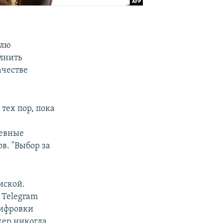
елю
лнить
ачестве
тех пор, пока
невные
в. "Выбор за
иской.
 Telegram
шифровки
жер никогда