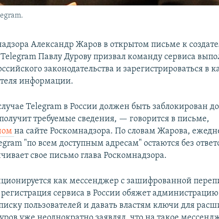
legram.
надзора Александр Жаров в открытом письме к создат
Telegram Павлу Дурову призвал команду сервиса выпо
оссийского законодательства и зарегистрироваться в к
теля информации.
лучае Telegram в России должен быть заблокирован до 
 получит требуемые сведения, — говорится в письме,
ном
на сайте Роскомнадзора. По словам Жарова, ежед
egram "по всем доступным адресам" остаются без ответо
нчивает свое письмо глава Роскомнадзора.
иционируется как мессенджер с зашифрованной переп
регистрация сервиса в России обяжет администрацию
писку пользователей и давать властям ключи для рас
уров уже неоднократно заявлял, что на такое мессенд