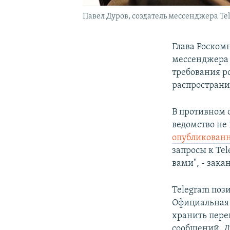
Павел Дуров, создатель мессенджера Te
Глава Роском
мессенджера 
требования р
распространи
В противном с
ведомство не
опубликован
запросы к Tel
вами", - зака
Telegram поз
Официальная 
хранить пере
сообщений. Д