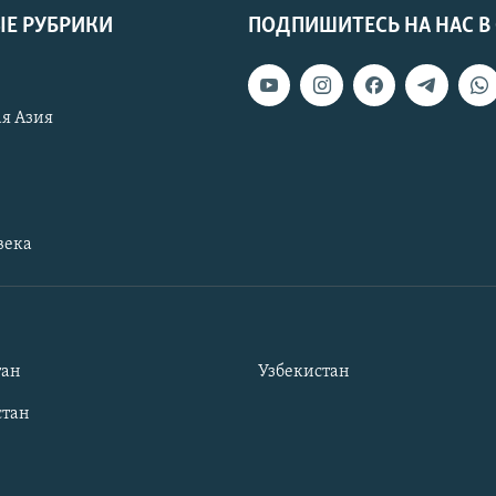
Е РУБРИКИ
ПОДПИШИТЕСЬ НА НАС В
я Азия
века
тан
Узбекистан
тан