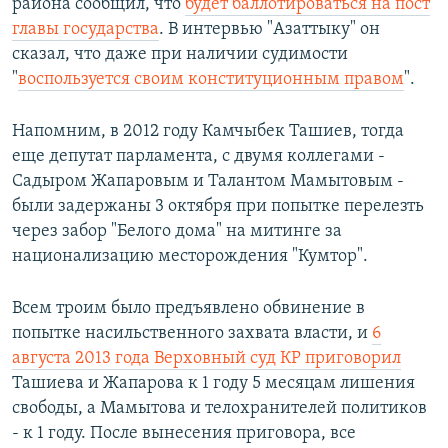
района сообщил, что
будет баллотироваться на пост
главы государства
. В интервью "Азаттыку" он
сказал, что даже при наличии судимости
"
воспользуется своим конституционным правом
".
Напомним, в 2012 году Камчыбек Ташиев, тогда
еще депутат парламента, с двумя коллегами -
Садыром Жапаровым и Талантом Мамытовым -
были задержаны 3 октября при попытке перелезть
через забор "Белого дома" на митинге за
национализацию месторождения "Кумтор".
Всем троим было предъявлено обвинение в
попытке насильственного захвата власти, и
6
августа 2013 года Верховный суд КР приговорил
Ташиева и Жапарова к 1 году 5 месяцам лишения
свободы, а Мамытова и телохранителей политиков
- к 1 году. После вынесения приговора, все