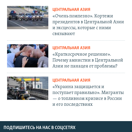
ЦЕНТРАЛЬНАЯ АЗИЯ
«Очень помпезно». Кортежи
президентов в Центральной Азии
и эксцессы, которые с ними
связывают
ЦЕНТРАЛЬНАЯ АЗИЯ
«Краткосрочное решение».
Почему амнистии в Центральной
Азии не панацея от проблемы?
ЦЕНТРАЛЬНАЯ АЗИЯ
«Украина защищается и
поступает правильно». Мигранты
— о топливном кризисе в России
и его последствиях
ПОДПИШИТЕСЬ НА НАС В СОЦСЕТЯХ