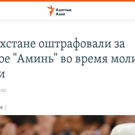
ахстане оштрафовали за
ое "Аминь" во время мол
и
:01
ся