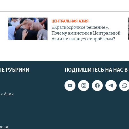
ЦЕНТРАЛЬНАЯ АЗИЯ
«Краткосрочное решение».
Почему амнистии в Центральной
Азии не панацея от проблемы?
Е РУБРИКИ
ПОДПИШИТЕСЬ НА НАС В
я Азия
века