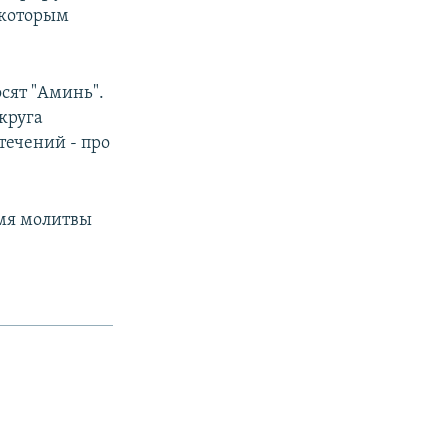
 которым
сят "Аминь".
круга
течений - про
емя молитвы