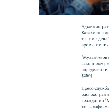
Администрати
Казахстана о
то, что в дек
время чтения
"Муханбетов 
законному ре
определении 
$250).
Пресс-служба
распространи
гражданин "М
т.е. салафизм