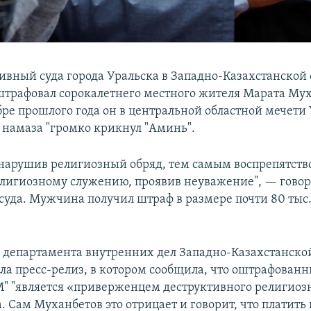
вный суда города Уральска в Западно-Казахстанской 
штрафовал сорокалетнего местного жителя Марата Мух
абре прошлого года он в центральной областной мечети
 намаза "громко крикнул "Аминь".
нарушив религиозный обряд, тем самым воспрепятств
лигиозному служению, проявив неуважение", — говор
суда. Мужчина получил штраф в размере почти 80 тыс.
 департамента внутренних дел Западно-Казахстанско
ла пресс-релиз, в котором сообщила, что оштрафован
" "является «приверженцем деструктивного религиозн
а. Сам Муханбетов это отрицает и говорит, что платить