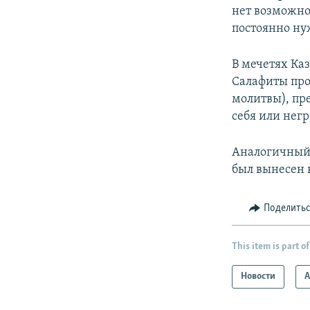
нет возможно
постоянно ну
В мечетях Ка
Салафиты прои
молитвы), пр
себя или негр
Аналогичный 
был вынесен 
Поделить
This item is part of
Новости
А