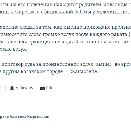
сти: на его попечении находятся родители-инвалиды,
жны лекарства, а официальной работы у мужчины нет.
захстана следят за тем, как именно прихожане произно
зносят это слово громко вслух после каждого раката (
едставители традиционных для Казахстана исламских 
омко вслух.
приговор суда за произнесенное вслух "аминь" во вр
в другом казахском городе — Жанаозене.​
ся
Follow us
Print
рхив Азаттыка Кыргызстан