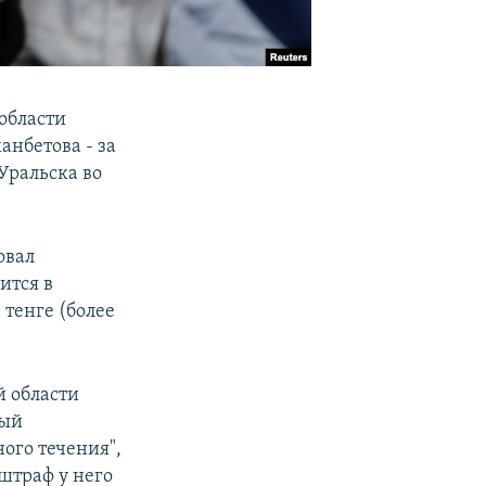
области
анбетова - за
 Уральска во
овал
ится в
 тенге (более
й области
ный
ого течения",
 штраф у него