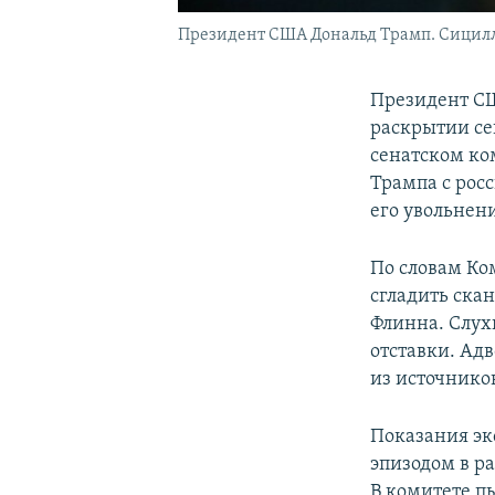
Президент США Дональд Трамп. Сициллия
Президент СШ
раскрытии се
сенатском ко
Трампа с рос
его увольнени
По словам Ко
сгладить ска
Флинна. Слухи
отставки. Ад
из источнико
Показания эк
эпизодом в р
В комитете п