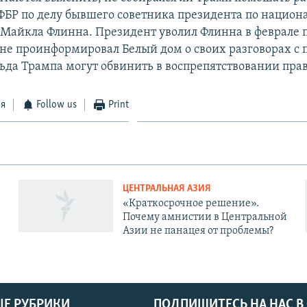
 ФБР по делу бывшего советника президента по национ
 Майкла Флинна. Президент уволил Флинна в феврале п
 не проинформировал Белый дом о своих разговорах с 
ьда Трампа могут обвинить в воспрепятствовании пра
ся
Follow us
Print
ЦЕНТРАЛЬНАЯ АЗИЯ
«Краткосрочное решение».
Почему амнистии в Центральной
Азии не панацея от проблемы?
Е РУБРИКИ
ПОДПИШИТЕСЬ НА НАС В