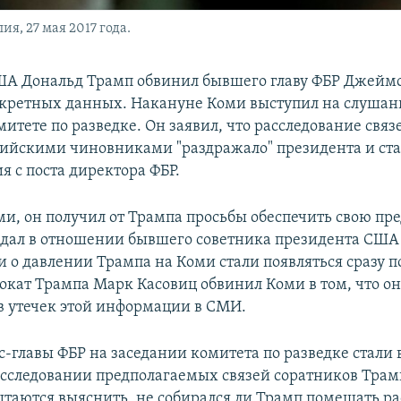
, 27 мая 2017 года.
А Дональд Трамп обвинил бывшего главу ФБР Джеймс
кретных данных. Накануне Коми выступил на слушан
митете по разведке. Он заявил, что расследование свя
сийскими чиновниками "раздражало" президента и ст
я с поста директора ФБР.
ми, он получил от Трампа просьбы обеспечить свою пр
ндал в отношении бывшего советника президента СШ
 о давлении Трампа на Коми стали появляться сразу п
вокат Трампа Марк Касовиц обвинил Коми в том, что о
в утечек этой информации в СМИ.
с-главы ФБР на заседании комитета по разведке стал
асследовании предполагаемых связей соратников Трам
ытаются выяснить, не собирался ли Трамп помешать р