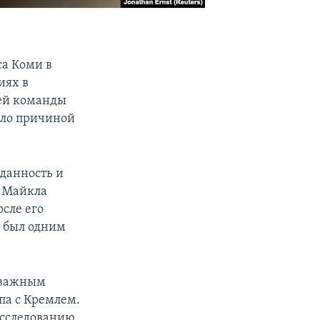
а Коми в
иях в
зей команды
ало причиной
еданность и
А Майкла
осле его
н был одним
и важным
па с Кремлем.
асследованию,