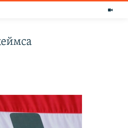
жеймса