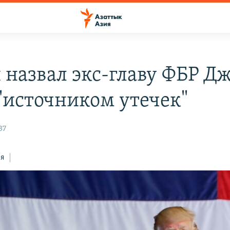
 назвал экс-главу ФБР Д
"источником утечек"
37
ся