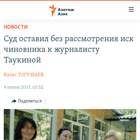
Доступность
ссылок
Вернуться
НОВОСТИ
к
ЦЕНТРАЛЬНАЯ АЗИЯ
Суд оставил без рассмотрения иск
основному
НОВОСТИ
КАЗАХСТАН
содержанию
чиновника к журналисту
ВОЙНА В УКРАИНЕ
Вернутся
КЫРГЫЗСТАН
Таукиной
к
НА ДРУГИХ ЯЗЫКАХ
УЗБЕКИСТАН
главной
Казис ТОГУЗБАЕВ
ТАДЖИКИСТАН
ҚАЗАҚША
навигации
ПОДПИШИТЕСЬ НА НАС В СОЦСЕТЯХ
Вернутся
9 июня 2017, 10:52
КЫРГЫЗЧА
к
ЎЗБЕКЧА
Поделиться
поиску
ТОҶИКӢ
Все сайты РСЕ/РС
TÜRKMENÇE