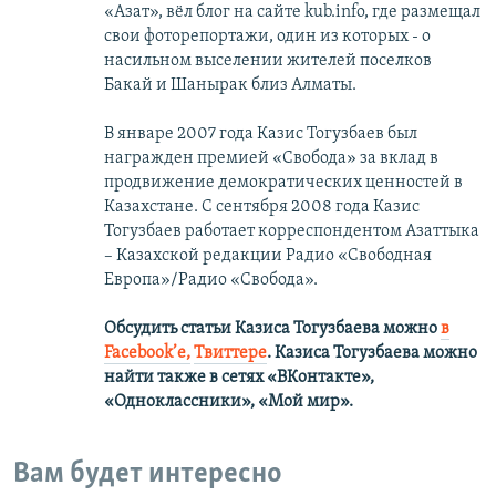
«Азат», вёл блог на сайте kub.info, где размещал
свои фоторепортажи, один из которых - о
насильном выселении жителей поселков
Бакай и Шанырак близ Алматы.
В январе 2007 года Казис Тогузбаев был
награжден премией «Свобода» за вклад в
продвижение демократических ценностей в
Казахстане. С сентября 2008 года Казис
Тогузбаев работает корреспондентом Азаттыка
– Казахской редакции Радио «Свободная
Европа»/Радио «Свобода».
Обсудить статьи Казиса Тогузбаева можно
в
Facebook’е,
Твиттере
.
Казиса Тогузбаева можно
найти также в сетях
«ВКонтакте»,
«Одноклассники», «Мой мир».
Вам будет интересно