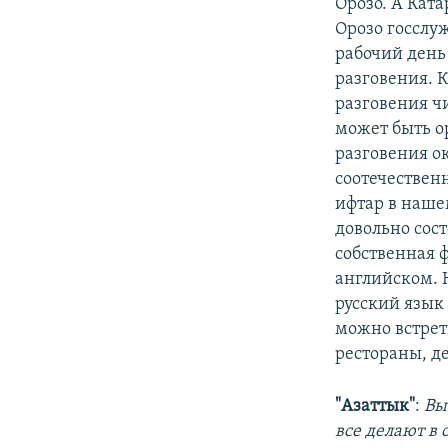
Орозо. А Ката
Орозо госслу
рабочий день
разговения. К
разговения ч
может быть ор
разговения о
соотечественн
ифтар в наше
довольно сост
собственная 
английском. 
русский язык 
можно встрет
рестораны, де
"Азаттык"
:
Вы
все делают в