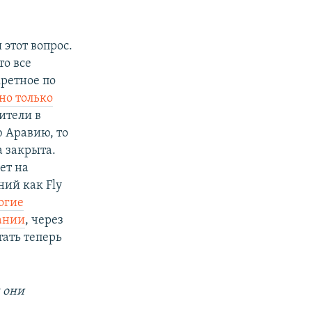
 этот вопрос.
то все
кретное по
но только
ители в
ю Аравию, то
а закрыта.
ет на
ний как Fly
огие
ании
, через
тать теперь
 они