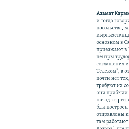
Азамат Кары
и тогда говор
посольства, 
кыргызстанцы
основном в ОА
приезжают в 
центры трудо
соглашения и 
Телеком", в 
почти нет тех
требуют их со
они прибыли ч
назад кыргызс
был построен
отправлены к
там работают
Катара", где