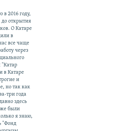
 в 2016 году,
А до открытия
ков. О Катаре
или в
час все чаще
аботу через
ециального
 "Катар
и в Катаре
трогие и
е, но так как
ва-три года
давно здесь
оже были
олько я знаю,
ь "Фонд
кыргызы,