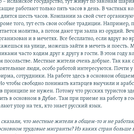
р – исламское государство, тут живут по законам шариа
жащие работают только пять часов в день. В частных 
 длится шесть часов. Компании за свой счет организую
роме того, тут есть свои особые традиции. Например, 
итается молитва, а потом дают три залпа из орудий. В
ганизован и в мечетях. Все бесплатно, если вдруг во в
кажешься на улице, можешь зайти в мечеть и поесть. 
иками часто ходим друг к другу в гости. В этом году 
м посольстве. Местные жители очень добрые. Так как 
оятельные люди, особо работой интересуются. Почти у
фирма, сотрудники. На работе здесь в основном общаем
Но чтобы свободно понимать катарцев выучили и арабс
в принципе не нужен. Потому что русских туристов зд
ить в основном в Дубае. Там при приеме на работу в г
лают упор на тех, кто знает русский язык.
 сказали, что местные жители в общем-то и не работаю
 основном трудовые мигранты? Из каких стран больше 