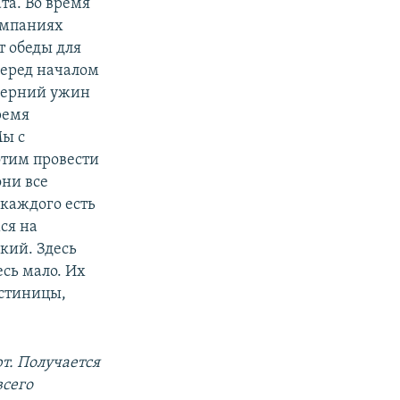
та. Во время
компаниях
т обеды для
перед началом
ечерний ужин
ремя
Мы с
хотим провести
они все
 каждого есть
ся на
кий. Здесь
есь мало. Их
остиницы,
т. Получается
всего