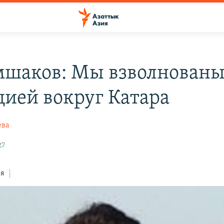
шаков: Мы взволнован
цией вокруг Катара
ева
27
ся