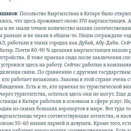
мшаков
: Посольство Кыргызстана в Катаре было открыто
илось, что здесь проживает около 370 кыргызстанцев. 
мы и не знали точное количество наших соотечественни
 раньше и не знали в общем-то. Наши сограждане езд
Э, работали в таких городах как Дубай, Абу-Даби. Сей
Катар. Почти 80-90 % здешних кыргызстанцев нашли р
устройства. Я тоже приехал сюда после заключения сп
устроился здесь на работу. Сейчас работаю в компании
отделении связи. По сравнению с другими государствам
, кто работает незаконно. Законы в этой стране очень с
блюдения. Есть и те, кто приехал по туристической виз
ерез турагентства, остаться здесь они не могут. Еще д
танцы в Катаре работали в основном в сфере услуг. Не
 один из самых больших аэропортов в мире. Вот туда т
ыргызстанцы через соответствующие агентства, и наск
 около 50-60 наших парней и девушек. Кроме того, ест
 также работает много наших соотечественников. Есть 