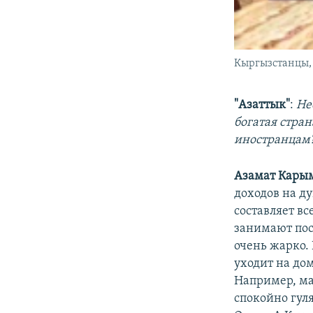
Кыргызстанцы,
"Азаттык"
:
Не
богатая стра
иностранцам
Азамат Кары
доходов на д
составляет в
занимают пост
очень жарко. 
уходит на дом
Например, ма
спокойно гул