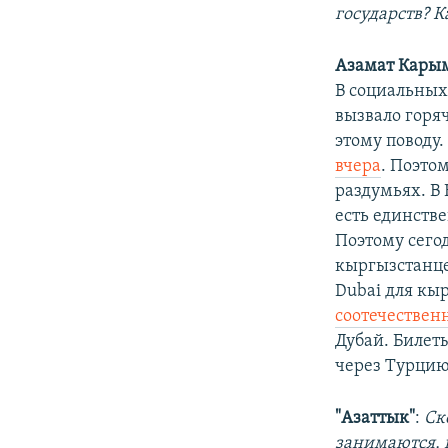
государств? К
Азамат Кары
В социальных 
вызвало горяч
этому поводу
вчера
. Поэто
раздумьях. В 
есть единстве
Поэтому сего
кыргызстанце
Dubai для кы
соотечествен
Дубай. Билеты
через Турцию
"Азаттык"
:
Ск
занимаются, 