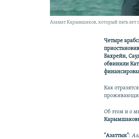
Азамат Карымшаков, который пять лет 
Четыре арабс
приостановив
Бахрейн, Сау
обвинили Кат
финансирова
Как отразятс
проживающих 
Об этом и о 
Карымшаков
"Азаттык"
:
Аз