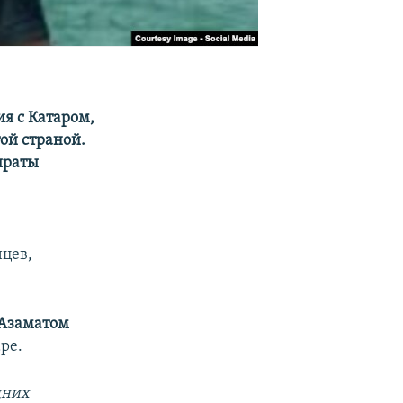
я с Катаром,
ой страной.
ираты
нцев,
Азаматом
ре.
дних