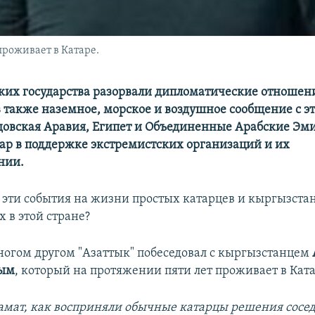
проживает в Катаре.
ких государства разорвали дипломатические отношени
 также наземное, морское и воздушное сообщение с эт
довская Аравия, Египет и Объединенные Арабские Эм
ар в поддержке экстремистских организаций и их
нии.
я эти события на жизни простых катарцев и кыргызста
в этой стране?
многом другом "Азаттык" побеседовал с кыргызстанцем
ым
, который на протяжении пяти лет проживает в Ката
амат, как восприняли обычные катарцы решения сосе