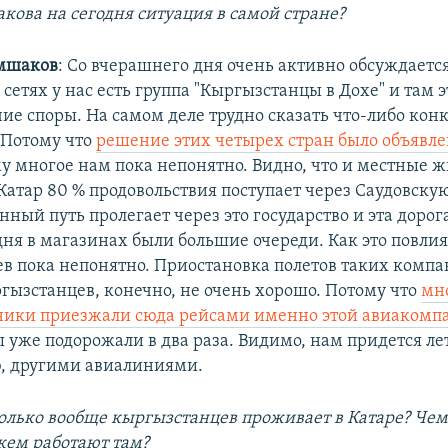
акова на сегодня ситуация в самой стране?
мшаков
: Со вчерашнего дня очень активно обсуждается
сетях у нас есть группа "Кыргызстанцы в Дохе" и там э
ие споры. На самом деле трудно сказать что-либо кон
. Потому что
решение этих четырех стран было объявле
му многое нам пока непонятно. Видно, что и местные ж
Катар 80 % продовольствия поступает через Саудовску
нный путь пролегает через это государство и эта дорог
дня в магазинах были большие очереди. Как это повлия
в пока непонятно. Приостановка полетов таких компа
ргызстанцев, конечно, не очень хорошо. Потому что
мн
ники приезжали сюда рейсами именно этой авиакомп
 уже подорожали в два раза. Видимо, нам придется ле
, другими авиалиниями.
олько вообще кыргызстанцев проживает в Катаре? Чем
кем работают там?