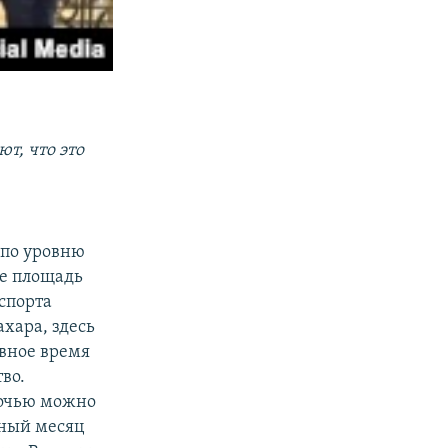
ют, что это
 по уровню
Ее площадь
спорта
ахара, здесь
овное время
во.
Ночью можно
нный месяц