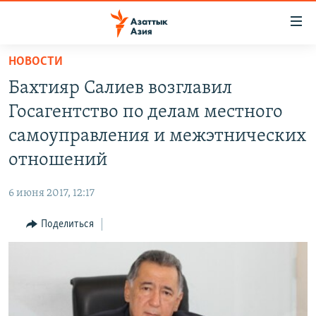
Доступность
ссылок
Вернуться
НОВОСТИ
к
ЦЕНТРАЛЬНАЯ АЗИЯ
Бахтияр Салиев возглавил
основному
НОВОСТИ
КАЗАХСТАН
содержанию
Госагентство по делам местного
ВОЙНА В УКРАИНЕ
Вернутся
КЫРГЫЗСТАН
самоуправления и межэтнических
к
НА ДРУГИХ ЯЗЫКАХ
УЗБЕКИСТАН
отношений
главной
ТАДЖИКИСТАН
ҚАЗАҚША
навигации
ПОДПИШИТЕСЬ НА НАС В СОЦСЕТЯХ
6 июня 2017, 12:17
Вернутся
КЫРГЫЗЧА
к
Поделиться
ЎЗБЕКЧА
поиску
ТОҶИКӢ
Все сайты РСЕ/РС
TÜRKMENÇE