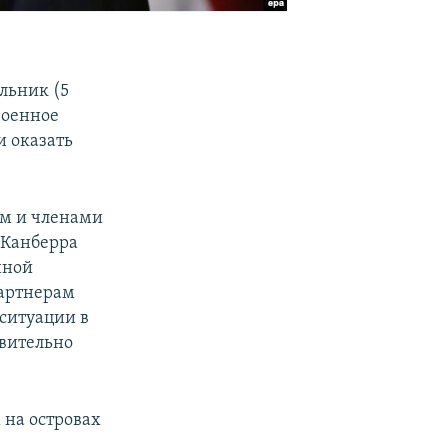
льник (5
военное
и оказать
ом и членами
 Канберра
нной
партнерам
 ситуации в
твительно
 на островах