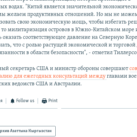
х водах. "Китай является значительной экономическо
мы желаем продуктивных отношений. Но мы не можем
зовать свою экономическую мощь, чтобы избегать ре
ь то милитаризация островов в Южно-Китайском море 
ь оказать соответствующее давление на Северную Кор
ать, что с ролью растущей экономической и торгово
занности в области безопасности", - отметил Тиллерсо
ный секретарь США и министр обороны совершают
со
ралию для ежегодных консультаций между
главами во
ких ведомств США и Австралии.
ся
Follow us
Print
рхив Азаттыка Кыргызстан