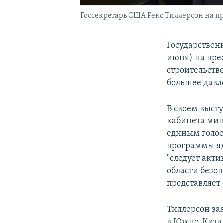
Госсекретарь США Рекс Тиллерсон на п
Государствен
июня) на пре
строительств
большее давл
В своем выст
кабинета мин
единым голос
программы яд
"следует акти
области безоп
представляет 
Тиллерсон за
в Южно-Китай