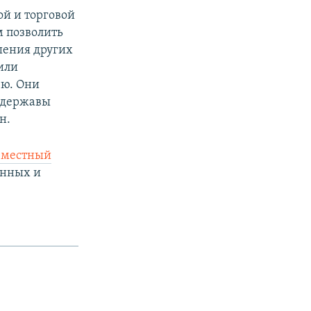
й и торговой
 позволить
шения других
или
ею. Они
й державы
н.
вместный
енных и