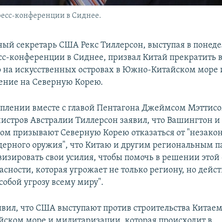
ресс-конференции в Сиднее.
ный секретарь США Рекс Тиллерсон, выступая в понеде
сс-конференции в Сиднее, призвал Китай прекратить 
о на искусственных островах в Южно-Китайском море 
ение на Северную Корею.
уплении вместе с главой Пентагона Джеймсом Мэттис
истров Австралии Тиллерсон заявил, что Вашингтон и
ом призывают Северную Корею отказаться от "незако
ерного оружия", что Китаю и другим региональным 
визировать свои усилия, чтобы помочь в решении этой
асности, которая угрожает не только региону, но дейс
собой угрозу всему миру".
явил, что США выступают против строительства Китаем
ском море и милитаризации, которая происходит в