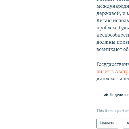
международны
державой, и 
Китаю исполь
проблем, буд
неспособност
должны призн
возникают обя
Государствен
визит в Авст
дипломатичес
Поделить
This item is part of
Новости
А