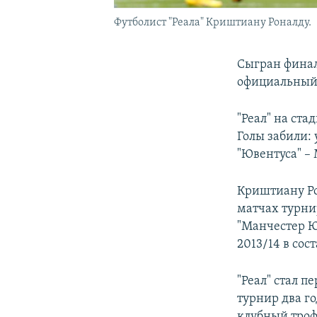
Футболист "Реала" Криштиану Роналду.
Сыгран финал
официальный
"Реал" на ста
Голы забили: 
"Ювентуса" –
Криштиану Ро
матчах турнир
"Манчестер Ю
2013/14 в сост
"Реал" стал 
турнир два го
клубный троф