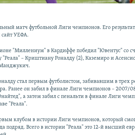
ьный матч футбольной Лиги чемпионов. Его результат
 сайт УЕФА.
дионе "Миллениум" в Кардиффе победил "Ювентус" со сче
у "Реала" – Криштиану Роналду (2), Каземиро и Асенсио
 Манджукич.
налду стал первым футболистом, забивавшим в трех
а. Ранее он забил в финале Лиги чемпионов – 2007/08
найтед", а затем забил с пенальти в финале Лиги чемп
аве "Реала".
первым клубом в истории Лиги чемпионов, который смо
да подряд. Всего в истории "Реала" это 12-й высший е
ей.