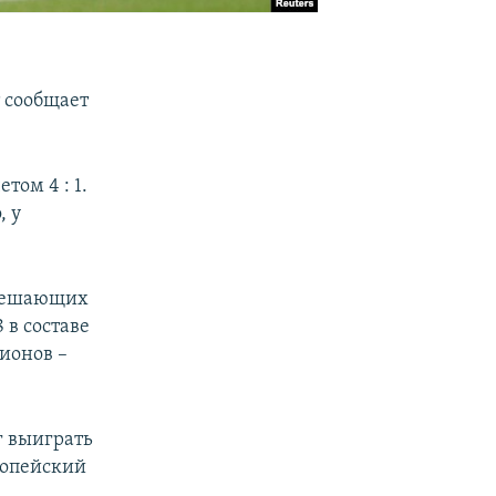
 сообщает
том 4 : 1.
, у
 решающих
 в составе
ионов –
г выиграть
вропейский