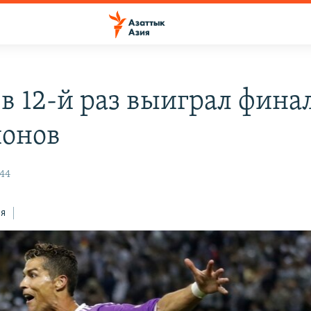
 в 12-й раз выиграл фина
онов
:44
ся