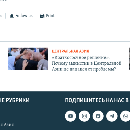
ся
Follow us
Print
ЦЕНТРАЛЬНАЯ АЗИЯ
«Краткосрочное решение».
Почему амнистии в Центральной
Азии не панацея от проблемы?
Е РУБРИКИ
ПОДПИШИТЕСЬ НА НАС В
я Азия