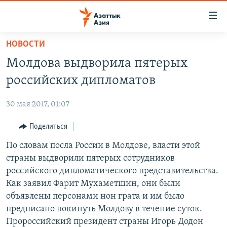
Доступность
ссылок
Вернуться
НОВОСТИ
к
ЦЕНТРАЛЬНАЯ АЗИЯ
Молдова выдворила пятерых
основному
НОВОСТИ
КАЗАХСТАН
содержанию
российских дипломатов
ВОЙНА В УКРАИНЕ
Вернутся
КЫРГЫЗСТАН
к
30 мая 2017, 01:07
НА ДРУГИХ ЯЗЫКАХ
УЗБЕКИСТАН
главной
Поделиться
ТАДЖИКИСТАН
ҚАЗАҚША
навигации
ПОДПИШИТЕСЬ НА НАС В СОЦСЕТЯХ
Вернутся
По словам посла России в Молдове, власти этой
КЫРГЫЗЧА
к
страны выдворили пятерых сотрудников
ЎЗБЕКЧА
поиску
российского дипломатического представительства.
ТОҶИКӢ
Все сайты РСЕ/РС
Как заявил Фарит Мухаметшин, они были
объявлены персонами нон грата и им было
TÜRKMENÇE
предписано покинуть Молдову в течение суток.
Пророссийский президент страны Игорь Додон