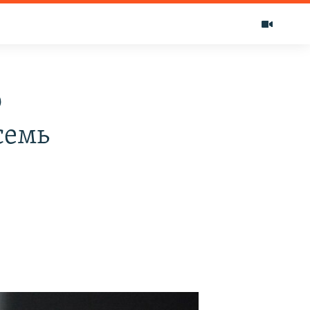
о
семь