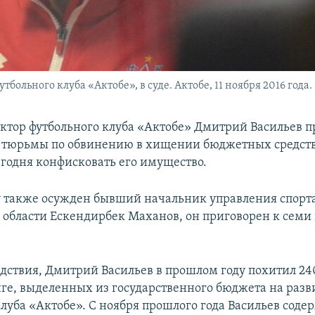
ольного клуба «Актобе», в суде. Актобе, 11 ноября 2016 года.
тор футбольного клуба «Актобе» Дмитрий Васильев п
 тюрьмы по обвинению в хищении бюджетных средств
егодня конфисковать его имущество.
у также осужден бывший начальник управления спорт
области Ескендирбек Маханов, он приговорен к семи
едствия, Дмитрий Васильев в прошлом году похитил 2
нге, выделенных из государственного бюджета на разв
луба «Актобе». С ноября прошлого года Васильев соде