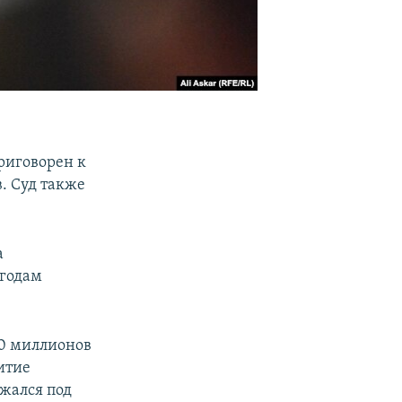
риговорен к
. Суд также
а
 годам
40 миллионов
итие
ржался под