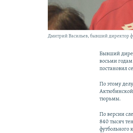
Дмитрий Васильев, бывший директор футб
Бывший дирек
восьми годам
постановил с
По этому дел
Актюбинской 
тюрьмы.
По версии сл
840 тысяч те
футбольного к