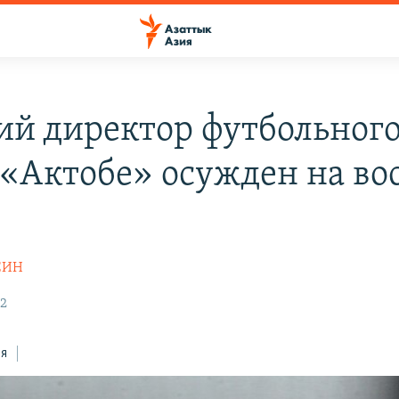
й директор футбольног
 «Актобе» осужден на во
СИН
22
ся