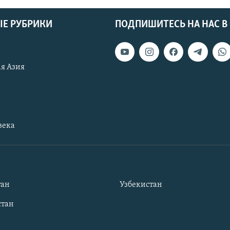
Е РУБРИКИ
ПОДПИШИТЕСЬ НА НАС В
я Азия
века
тан
Узбекистан
тан