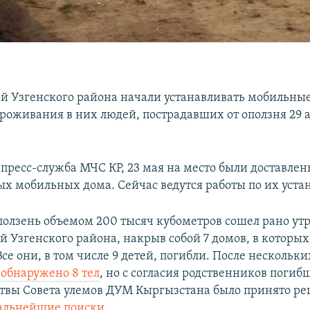
ай Узгенского района начали устанавливать мобильные
роживания в них людей, пострадавших от оползня 29 а
 пресс-служба МЧС КР, 23 мая на место были доставлен
х мобильных дома. Сейчас ведутся работы по их уста
олзень объемом 200 тысяч кубометров сошел рано утр
ай Узгенского района, накрыв собой 7 домов, в которы
Все они, в том числе 9 детей, погибли. После нескольк
 обнаружено 8 тел
, но с согласия родственников погиб
твы Совета улемов ДУМ Кыргызстана было принято р
дальнейшие поиски
.