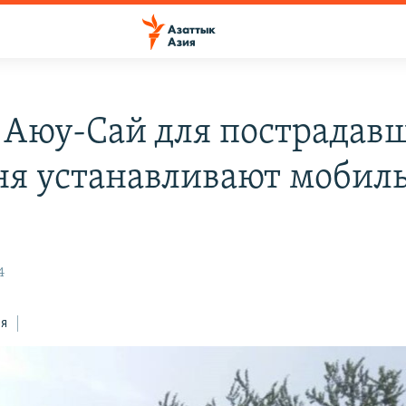
е Аюу-Сай для пострадав
ня устанавливают мобил
4
ся