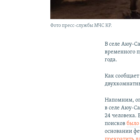
Фото пресс-службы МЧС КР.
В селе Аюу-С
временного п
года.
Как сообщает
двухкомнатны
Напомним, оп
в селе Аюу-С
24 человека. 
поисков
было
основании фе
прекратить 