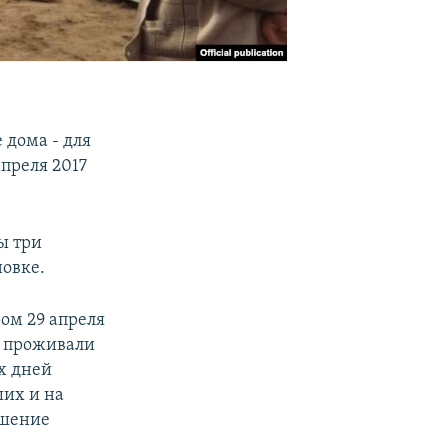
 дома - для
преля 2017
ы три
новке.
ом 29 апреля
х проживали
их дней
ших и на
ешение