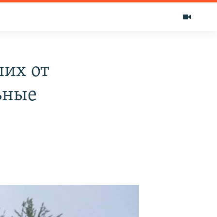
ших от
ьные