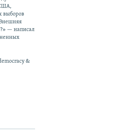
США,
х выборов
 Внешняя
в?» — написал
иненных
f democracy &