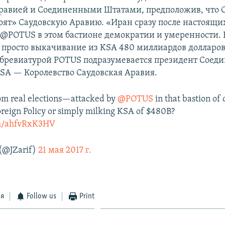
равией и Соединенными Штатами, предположив, что 
оят» Саудовскую Аравию. «Иран сразу после настоящи
 @POTUS в этом бастионе демократии и умеренности.
 просто выкачивание из KSA 480 миллиардов долларо
ббревиатурой POTUS подразумевается президент Соед
KSA — Королевство Саудовская Аравия.
om real elections—attacked by
@POTUS
in that bastion o
reign Policy or simply milking KSA of $480B?
om/ahfvRxK3HV
 (@JZarif)
21 мая 2017 г.
ся
Follow us
Print