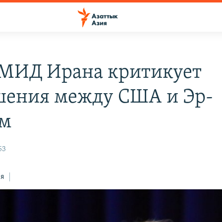
 МИД Ирана критикует
шения между США и Эр-
ом
53
ся