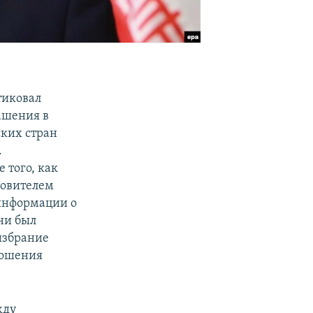
тиковал
ашения в
ских стран
.
 того, как
новителем
информации о
ни был
избрание
ношения
жду