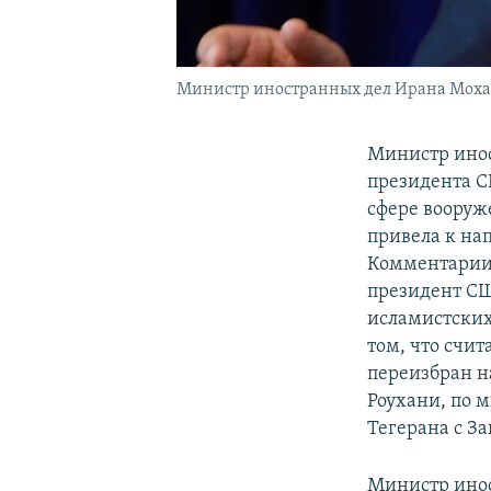
Министр иностранных дел Ирана Моха
Министр ино
президента С
сфере вооруж
привела к на
Комментарии З
президент СШ
исламистских
том, что счи
переизбран н
Роухани, по 
Тегерана с З
Министр инос