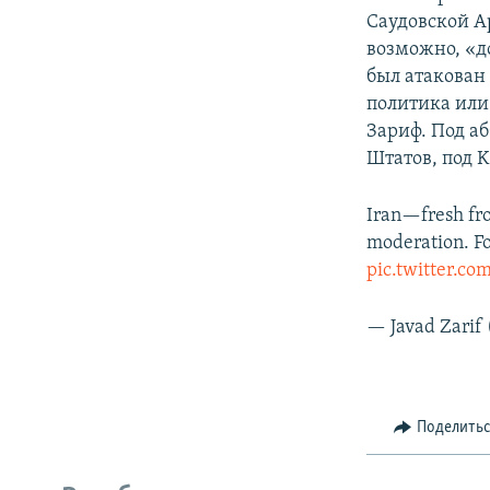
Саудовской А
возможно, «д
был атакован
политика или
Зариф. Под а
Штатов, под 
Iran—fresh fr
moderation. Fo
pic.twitter.c
— Javad Zarif
Поделить