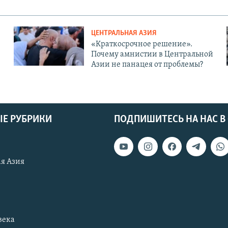
ЦЕНТРАЛЬНАЯ АЗИЯ
«Краткосрочное решение».
Почему амнистии в Центральной
Азии не панацея от проблемы?
Е РУБРИКИ
ПОДПИШИТЕСЬ НА НАС В
я Азия
века