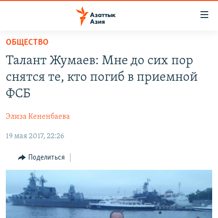
Доступность
ссылок
Вернуться
ОБЩЕСТВО
к
ЦЕНТРАЛЬНАЯ АЗИЯ
Талант Жумаев: Мне до сих пор
основному
НОВОСТИ
КАЗАХСТАН
содержанию
снятся те, кто погиб в приемной
ВОЙНА В УКРАИНЕ
Вернутся
КЫРГЫЗСТАН
ФСБ
к
НА ДРУГИХ ЯЗЫКАХ
УЗБЕКИСТАН
главной
Элиза Кененбаева
ТАДЖИКИСТАН
ҚАЗАҚША
навигации
ПОДПИШИТЕСЬ НА НАС В СОЦСЕТЯХ
Вернутся
19 мая 2017, 22:26
КЫРГЫЗЧА
к
ЎЗБЕКЧА
Поделиться
поиску
ТОҶИКӢ
Все сайты РСЕ/РС
TÜRKMENÇE