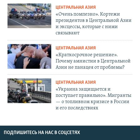
ЦЕНТРАЛЬНАЯ АЗИЯ
«Очень помпезно». Кортежи
президентов в Центральной Азии
и эксцессы, которые с ними
связывают
ЦЕНТРАЛЬНАЯ АЗИЯ
«Краткосрочное решение».
Почему амнистии в Центральной
Азии не панацея от проблемы?
ЦЕНТРАЛЬНАЯ АЗИЯ
«Украина защищается и
поступает правильно». Мигранты
— о топливном кризисе в России
и его последствиях
ПОДПИШИТЕСЬ НА НАС В СОЦСЕТЯХ