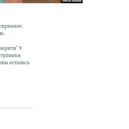
охранное
ы.
ьюрити" 9
еступники
оны остались