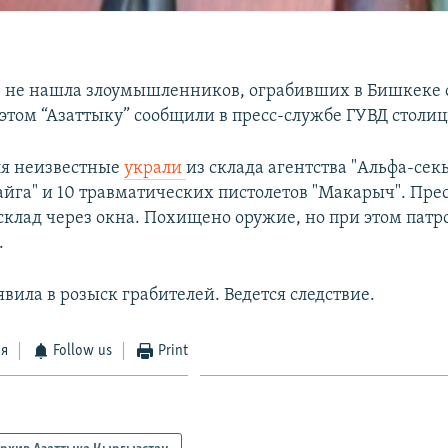
 не нашла злоумышленников, ограбивших в Бишкеке 
 этом “Азаттыку” сообщили в пресс-службе ГУВД столиц
ля неизвестные
украли
из склада агентства "Альфа-сек
айга" и 10 травматических пистолетов "Макарыч". Пр
склад через окна. Похищено оружие, но при этом патр
.
вила в розыск грабителей. Ведется следствие.
ся
Follow us
Print