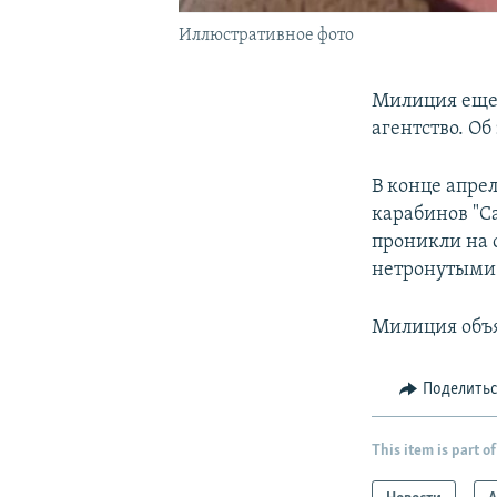
Иллюстративное фото
Милиция еще
агентство. Об
В конце апре
карабинов "С
проникли на 
нетронутыми
Милиция объя
Поделить
This item is part of