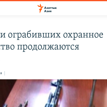
и ограбивших охранное
ство продолжаются
1
ся