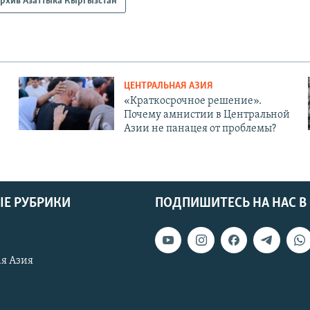
рхив Азаттыка Кыргызстан
ЦЕНТРАЛЬНАЯ АЗИЯ
«Краткосрочное решение».
Почему амнистии в Центральной
Азии не панацея от проблемы?
Е РУБРИКИ
ПОДПИШИТЕСЬ НА НАС В
я Азия