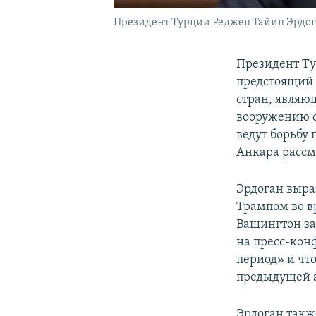
Президент Турции Реджеп Тайип Эрдог
Президент Ту
предстоящий 
стран, являю
вооружению с
ведут борьбу
Анкара рассм
Эрдоган выра
Трампом во в
Вашингтон з
на пресс-кон
период» и чт
предыдущей 
Эрдоган такж