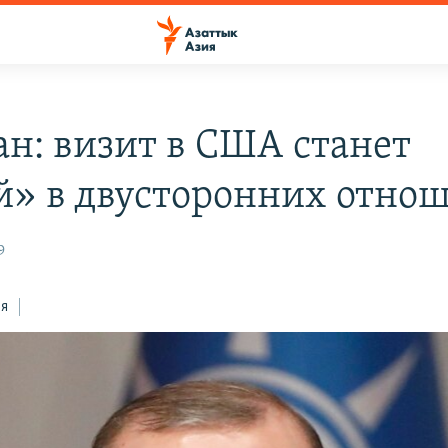
ан: визит в США станет
й» в двусторонних отно
9
ся