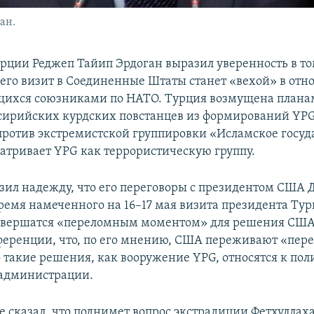
ан.
рции Реджеп Тайип Эрдоган выразил уверенность в то
его визит в Соединенные Штаты станет «вехой» в отн
щихся союзниками по НАТО. Турция возмущена план
ирийских курдских повстанцев из формирований YPG
 против экстремистской группировки «Исламское госуд
атривает YPG как террористическую группу.
зил надежду, что его переговоры с президентом США
ремя намеченного на 16–17 мая визита президента Тур
авершатся «переломным моментом» для решения США.
ференции, что, по его мнению, США переживают «пер
о такие решения, как вооружение YPG, относятся к пол
администрации.
е сказал, что поднимет вопрос экстрадиции Фетхуллах