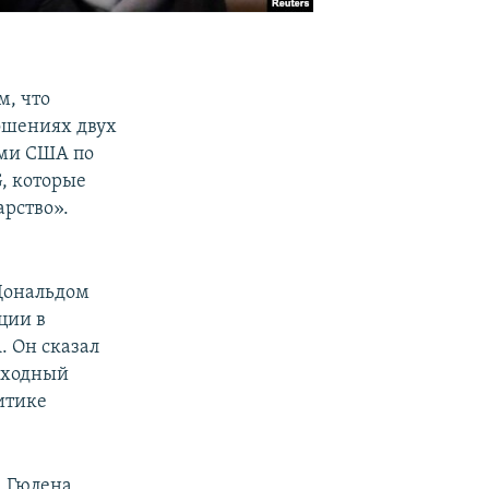
м, что
ошениях двух
ами США по
, которые
арство».
 Дональдом
ции в
 Он сказал
еходный
итике
а Гюлена,