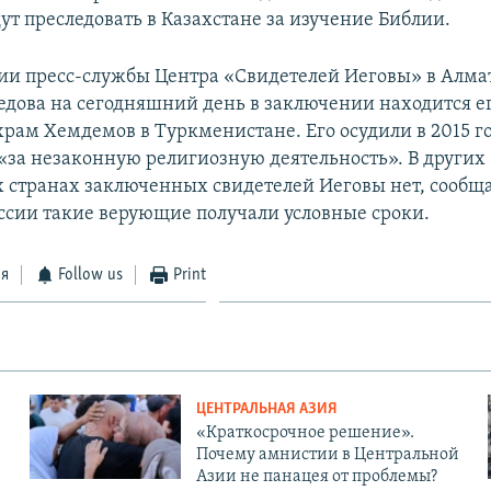
ут преследовать в Казахстане за изучение Библии.
и пресс-службы Центра «Свидетелей Иеговы» в Алма
дова на сегодняшний день в заключении находится е
храм Хемдемов в Туркменистане. Его осудили в 2015 г
«за незаконную религиозную деятельность». В других
х странах заключенных свидетелей Иеговы нет, сообща
России такие верующие получали условные сроки.
ся
Follow us
Print
ЦЕНТРАЛЬНАЯ АЗИЯ
«Краткосрочное решение».
Почему амнистии в Центральной
Азии не панацея от проблемы?