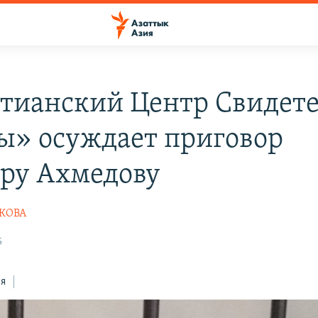
тианский Центр Свидет
ы» осуждает приговор
ру Ахмедову
ШКОВА
5
ся