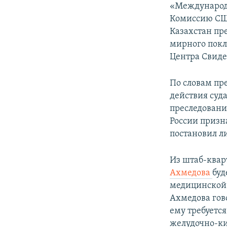
«Международн
Комиссию США
Казахстан пр
мирного покл
Центра Свиде
По словам пр
действия суда
преследовани
России призн
постановил л
Из штаб-квар
Ахмедова
буд
медицинской 
Ахмедова гов
ему требуетс
желудочно-ки