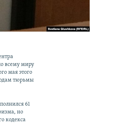
ентра
по всему миру
го мая этого
годам тюрьмы
полнился 61
ризма, но
го кодекса