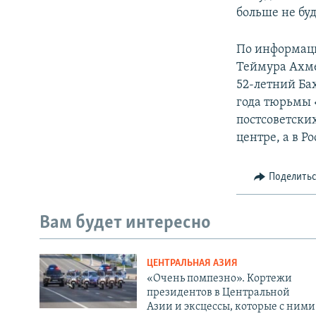
больше не буд
По информаци
Теймура Ахме
52-летний Ба
года тюрьмы 
постсоветски
центре, а в 
Поделить
Вам будет интересно
ЦЕНТРАЛЬНАЯ АЗИЯ
«Очень помпезно». Кортежи
президентов в Центральной
Азии и эксцессы, которые с ними