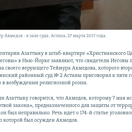
хмедов - в зале суда. Астана, 27 марта 2017 года.
ентарии Азаттыку в штаб-квартире «Христианского Ц
еговы» в Нью-Йорке заявляют, что свидетели Иеговы 
за своего верующего Теймура Ахмедова, которого второ
инский районный суд № 2 Астаны приговорил к пяти 
 в возбуждении религиозной розни.
и Азаттыку говорится, что Ахмедов, которому 7 мая ис
ертвой закона», предназначенного для защиты от терро
н был неправильно. Речь идет о 174-й статье уголовно
по которой был осужден Ахмедов.