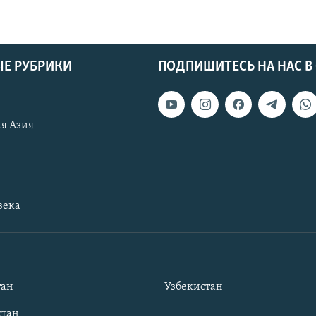
Е РУБРИКИ
ПОДПИШИТЕСЬ НА НАС В
я Азия
века
тан
Узбекистан
тан