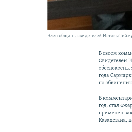
Член общины свидетелей Иеговы Теймур А
В своем комм
Свидетелей И
обеспокоены 
года Сарыарк
по обвинению
В комментари
год, стал «ж
применен зако
Казахстана, 