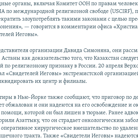
ые органы, включая Комитет ООН по правам человек
 по международной религиозной свободе (USCIRF), 
екратить злоупотреблять такими законами с целью пр
онения», — говорится в комментарии офиса «Христиа
телей Иеговы».
едставителя организации Давида Симоняна, они расс
 Астаны как доказательство того, что Казахстан следу
й по религиозному признаку в России. 20 апреля Верх
ал «Свидетелей Иеговы» экстремистской организацие
иквидировать их центр и филиалы.
тиры в Нью-Йорке также сообщают, что приговор по д
ет обжалован и они надеются на его освобождение и о
помощи, которой он был лишен в тюрьме. Ранее адво
орили Азаттыку, что он страдает онкологическим забо
я оперативное хирургическое вмешательство по удале
шечного тракта. Также «Свидетели Иеговы» надеются