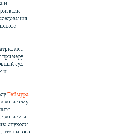
а и
призвали
еследования
нского
матривают
ет примеру
овный суд
й и
елу
Теймура
казание ему
каты
леванием и
нию опухоли
, что никого