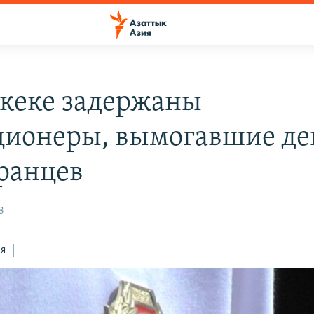
кеке задержаны
ионеры, вымогавшие де
ранцев
8
ся