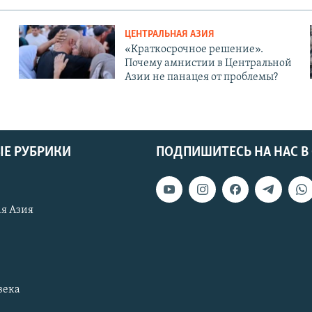
ЦЕНТРАЛЬНАЯ АЗИЯ
«Краткосрочное решение».
Почему амнистии в Центральной
Азии не панацея от проблемы?
Е РУБРИКИ
ПОДПИШИТЕСЬ НА НАС В
я Азия
века