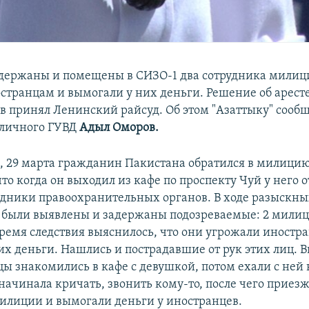
держаны и помещены в СИЗО-1 два сотрудника милиц
странцам и вымогали у них деньги. Решение об арест
 принял Ленинский райсуд. Об этом "Азаттыку" сообщ
оличного ГУВД
Адыл Оморов.
м, 29 марта гражданин Пакистана обратился в милицию
то когда он выходил из кафе по проспекту Чуй у него 
удники правоохранительных органов. В ходе разыскн
были выявлены и задержаны подозреваемые: 2 милиц
время следствия выяснилось, что они угрожали иностр
их деньги. Нашлись и пострадавшие от рук этих лиц. 
ы знакомились в кафе с девушкой, потом ехали с ней 
начинала кричать, звонить кому-то, после чего приез
илиции и вымогали деньги у иностранцев.