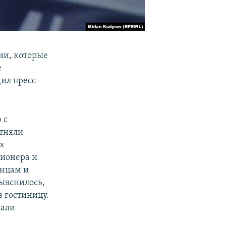
ии, которые
е
ил пресс-
 с
отняли
ых
ионера и
анцам и
Выяснилось,
в гостиницу.
жали