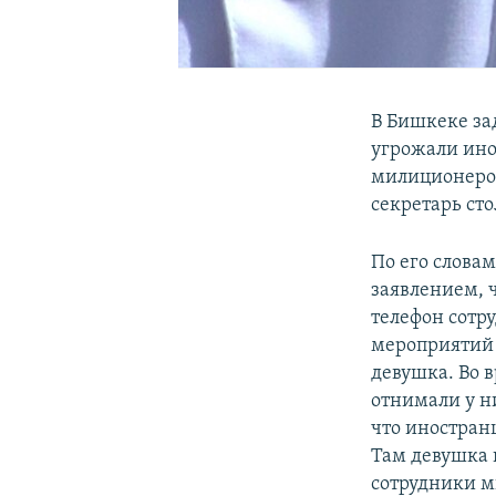
В Бишкеке за
угрожали ино
милиционеров
секретарь ст
По его слова
заявлением, ч
телефон сотр
мероприятий 
девушка. Во 
отнимали у н
что иностранц
Там девушка 
сотрудники м