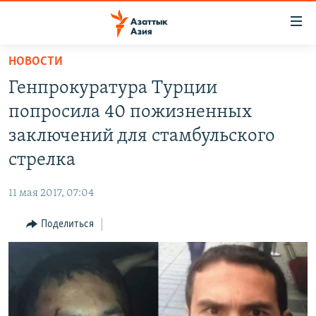
Доступность
ссылок
Вернуться
НОВОСТИ
к
ЦЕНТРАЛЬНАЯ АЗИЯ
Генпрокуратура Турции
основному
НОВОСТИ
КАЗАХСТАН
содержанию
попросила 40 пожизненных
ВОЙНА В УКРАИНЕ
Вернутся
КЫРГЫЗСТАН
заключений для стамбульского
к
НА ДРУГИХ ЯЗЫКАХ
УЗБЕКИСТАН
стрелка
главной
ТАДЖИКИСТАН
ҚАЗАҚША
навигации
ПОДПИШИТЕСЬ НА НАС В СОЦСЕТЯХ
11 мая 2017, 07:04
Вернутся
КЫРГЫЗЧА
к
Поделиться
ЎЗБЕКЧА
поиску
ТОҶИКӢ
Все сайты РСЕ/РС
TÜRKMENÇE