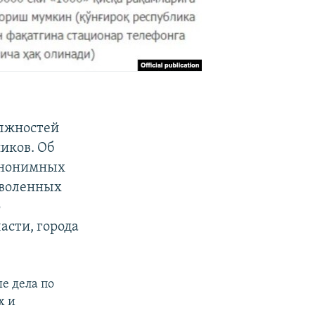
олжностей
иков. Об
 анонимных
уволенных
р
асти, города
е дела по
х и