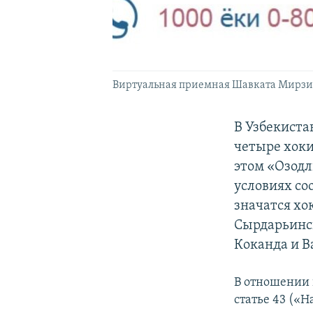
Виртуальная приемная Шавката Мирзияе
В Узбекиста
четыре хоки
этом «Озодл
условиях со
значатся хо
Сырдарьинск
Коканда и В
В отношении 
статье 43 («