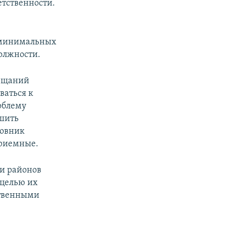
етственности.
х минимальных
олжности.
вещаний
ваться к
облему
ешить
новник
приемные.
 и районов
 целью их
ственными