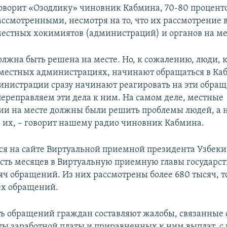
говорит «Озодлику» чиновник Кабмина, 70-80 процент
ассмотренными, несмотря на то, что их рассмотрение 
естных хокимиятов (администраций) и органов на ме
олжна быть решена на месте. Но, к сожалению, люди, 
местных администрациях, начинают обращаться в Ка
нистрации сразу начинают реагировать на эти обращ
переправляем эти дела к ним. На самом деле, местные
и на месте должны были решить проблемы людей, а 
 их, – говорит нашему радио чиновник Кабмина.
ся на сайте Виртуальной приемной президента Узбекис
сть месяцев в Виртуальную приемную главы государст
яч обращений. Из них рассмотрены более 680 тысяч, то
ех обращений.
ь обращений граждан составляют жалобы, связанные 
ты заработной платы и приравненных к ним выплат, с