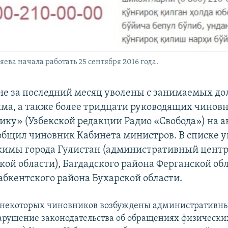
ва начала работать 25 сентября 2016 года.
не за последний месяц уволены с занимаемых д
ма, а также более тридцати руководящих чиновн
ику» (Узбекской редакции Радио «Свобода») на
общил чиновник Кабинета министров. В списке 
кимы города Гулистан (административный цент
ой области), Багдадского района Ферганской обл
абкентского района Бухарской области.
некоторых чиновников возбуждены административны
Нарушение законодательства об обращениях физически