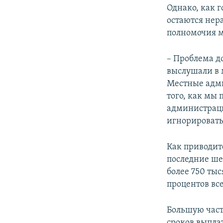
Однако, как 
остаются нер
полномочия м
– Проблема д
выслушали в 
Местные адми
того, как мы 
администраци
игнорировать
Как приводит
последние ше
более 750 тыс
процентов вс
Большую част
сроков выпла