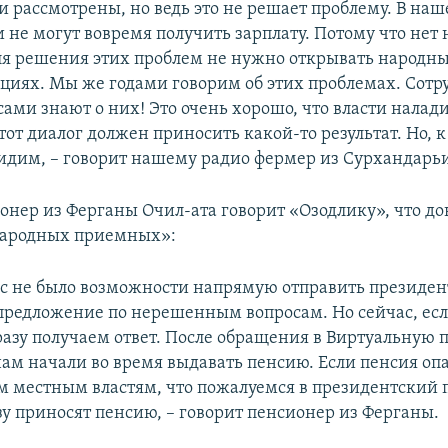
ли рассмотрены, но ведь это не решает проблему. В на
и не могут вовремя получить зарплату. Потому что не
для решения этих проблем не нужно открывать народ
циях. Мы же годами говорим об этих проблемах. Сот
ами знают о них! Это очень хорошо, что власти налади
тот диалог должен приносить какой-то результат. Но, 
видим, – говорит нашему радио фермер из Сурхандарь
онер из Ферганы Очил-ата говорит «Озодлику», что до
народных приемных»:
ас не было возможности напрямую отправить президен
 предложение по нерешенным вопросам. Но сейчас, е
 сразу получаем ответ. После обращения в Виртуальную
нам начали во время выдавать пенсию. Если пенсия оп
ем местным властям, что пожалуемся в президентский 
зу приносят пенсию, – говорит пенсионер из Ферганы.