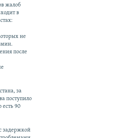
ов жалоб
входит в
стах:
которых не
бмин.
ения после
не
тана, за
ва поступило
 есть 90
с задержкой
 проблемами