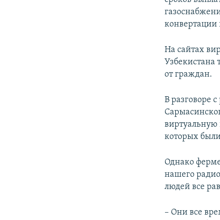
газоснабжени
конвертации 
На сайтах ви
Узбекистана 
от граждан.
​В разговоре
Сарыасинског
виртуальную 
которых были
Однако ферме
нашего радио
людей все ра
– Они все вре