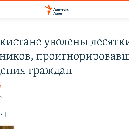
екистане уволены десятк
ников, проигнорировав
ения граждан
К
00
ся