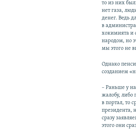
то из них бы
нет газа, люд
денег. Ведь 
в администра
хокимията и с
народом, но э
мы этого не 
Однако пенси
созданием «
– Раньше у н
жалобу, либо
в портал, то
президента, 
сразу заявля
этого они сра