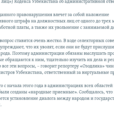
лиц») Кодекса Узбекистана об административной отв
анного правонарушения влечет за собой наложение
вного штрафа на должностных лиц от одного до тре
аботной платы, а также их увольнение с занимаемой д
 вопрос ставится очень жестко. В ходе селекторных со
упреждают, что их уволят, если они не будут прислуши
рода. Поэтому администрации обязаны выслушать пр
ые обращаются к ним, тщательно изучить их дела и р
 все эти вопросы, – говорит репортеру «Озодлика» чи
истров Узбекистана, ответственный за виртуальные 
о с начала этого года в администрациях всех областей
были созданы «народные приемные». Сообщалось, что
яется установление диалога между народом и государ
.