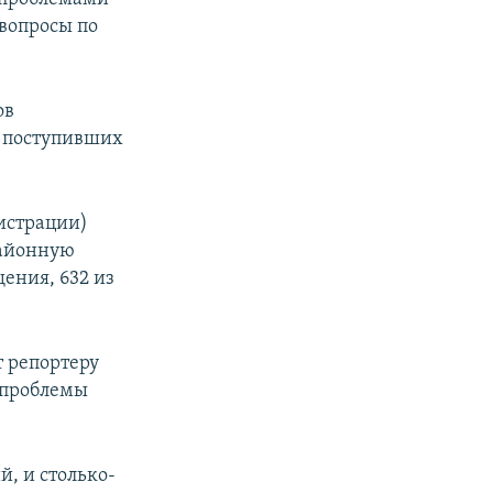
 вопросы по
ов
, поступивших
истрации)
районную
ения, 632 из
 репортеру
 проблемы
й, и столько-