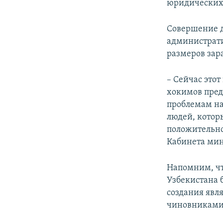
юридических 
Совершение д
администрати
размеров зар
– Сейчас этот
хокимов пред
проблемам на
людей, котор
положительно
Кабинета мин
Напомним, чт
Узбекистана 
создания явл
чиновниками