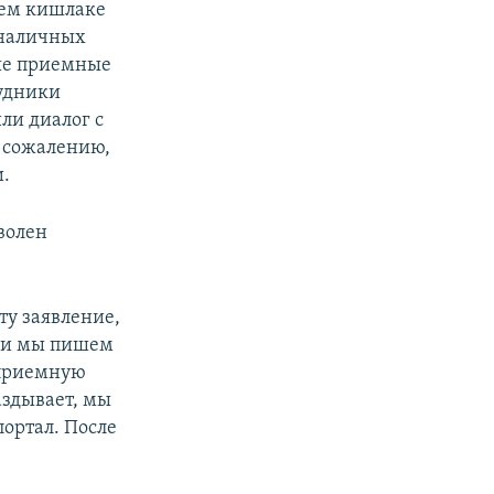
шем кишлаке
т наличных
ные приемные
рудники
ли диалог с
к сожалению,
и.
волен
ту заявление,
сли мы пишем
 приемную
аздывает, мы
портал. После