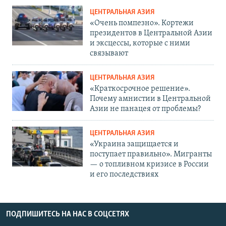
ЦЕНТРАЛЬНАЯ АЗИЯ
«Очень помпезно». Кортежи
президентов в Центральной Азии
и эксцессы, которые с ними
связывают
ЦЕНТРАЛЬНАЯ АЗИЯ
«Краткосрочное решение».
Почему амнистии в Центральной
Азии не панацея от проблемы?
ЦЕНТРАЛЬНАЯ АЗИЯ
«Украина защищается и
поступает правильно». Мигранты
— о топливном кризисе в России
и его последствиях
ПОДПИШИТЕСЬ НА НАС В СОЦСЕТЯХ