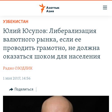
Доступность
ссылок
Вернуться
УЗБЕКИСТАН
к
ЦЕНТРАЛЬНАЯ АЗИЯ
Юлий Юсупов: Либерализация
основному
НОВОСТИ
КАЗАХСТАН
содержанию
валютного рынка, если ее
ВОЙНА В УКРАИНЕ
Вернутся
КЫРГЫЗСТАН
проводить грамотно, не должна
к
НА ДРУГИХ ЯЗЫКАХ
УЗБЕКИСТАН
оказаться шоком для населения
главной
ТАДЖИКИСТАН
ҚАЗАҚША
навигации
ПОДПИШИТЕСЬ НА НАС В СОЦСЕТЯХ
Радио ОЗОДЛИК
Вернутся
КЫРГЫЗЧА
к
1 мая 2017, 14:56
ЎЗБЕКЧА
поиску
Поделиться
ТОҶИКӢ
Все сайты РСЕ/РС
TÜRKMENÇE