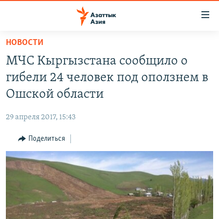
Доступность
ссылок
Вернуться
НОВОСТИ
к
ЦЕНТРАЛЬНАЯ АЗИЯ
МЧС Кыргызстана сообщило о
основному
НОВОСТИ
КАЗАХСТАН
содержанию
гибели 24 человек под оползнем в
ВОЙНА В УКРАИНЕ
Вернутся
КЫРГЫЗСТАН
Ошской области
к
НА ДРУГИХ ЯЗЫКАХ
УЗБЕКИСТАН
главной
29 апреля 2017, 15:43
ТАДЖИКИСТАН
ҚАЗАҚША
навигации
ПОДПИШИТЕСЬ НА НАС В СОЦСЕТЯХ
Вернутся
Поделиться
КЫРГЫЗЧА
к
ЎЗБЕКЧА
поиску
ТОҶИКӢ
Все сайты РСЕ/РС
TÜRKMENÇE