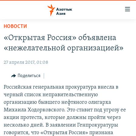
Доступность
ссылок
Вернуться
НОВОСТИ
к
ЦЕНТРАЛЬНАЯ АЗИЯ
«Открытая Россия» объявлена
основному
НОВОСТИ
КАЗАХСТАН
содержанию
«нежелательной организацией»
ВОЙНА В УКРАИНЕ
Вернутся
КЫРГЫЗСТАН
к
27 апреля 2017, 01:08
НА ДРУГИХ ЯЗЫКАХ
УЗБЕКИСТАН
главной
Поделиться
ТАДЖИКИСТАН
ҚАЗАҚША
навигации
ПОДПИШИТЕСЬ НА НАС В СОЦСЕТЯХ
Вернутся
Российская генеральная прокуратура внесла в
КЫРГЫЗЧА
к
черный список неправительственную
ЎЗБЕКЧА
поиску
организацию бывшего нефтяного олигарха
ТОҶИКӢ
Все сайты РСЕ/РС
Михаила Ходорковского. Это ставит под угрозу ее
акции протеста, которые должны пройти через
TÜRKMENÇE
несколько дней. В заявлении Генпрокуратуры
говорится, что «Открытая Россия» признана