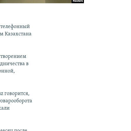
я телефонный
м Казахстана
етворением
дничества в
онной,
z говорится,
товарооборота
жали
месяц после