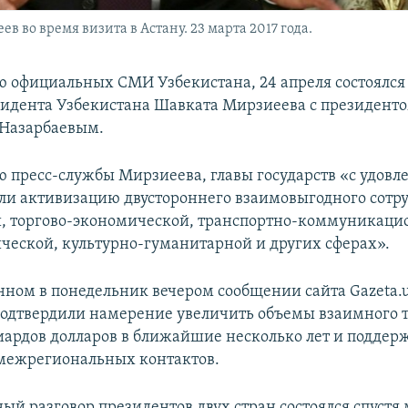
 во время визита в Астану. 23 марта 2017 года.
 официальных СМИ Узбекистана, 24 апреля состоялс
зидента Узбекистана Шавката Мирзиеева с президенто
 Назарбаевым.
 пресс-службы Мирзиеева, главы государств «с удовл
ли активизацию двустороннего взаимовыгодного сотру
, торгово-экономической, транспортно-коммуникаци
ческой, культурно-гуманитарной и других сферах».
нном в понедельник вечером сообщении сайта Gazeta.u
подтвердили намерение увеличить объемы взаимного 
иардов долларов в ближайшие несколько лет и поддер
межрегиональных контактов.
ый разговор президентов двух стран состоялся спустя 