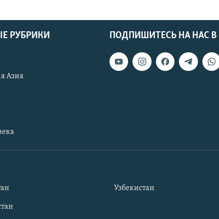
Е РУБРИКИ
ПОДПИШИТЕСЬ НА НАС В
я Азия
века
тан
Узбекистан
тан