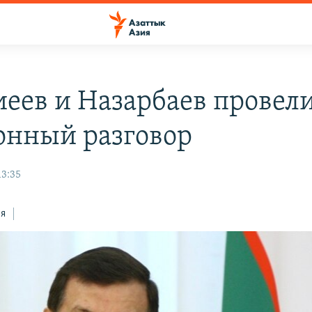
еев и Назарбаев провел
онный разговор
13:35
ся