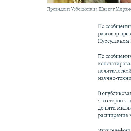
Президент Узбекистана Шавкат Мирзиеев
По сообщению
разговор пре
Нурсултаном
По сообщению
констатирова
политической
научно-техни
В опубликова
что стороны 
до пяти милл
расширение 
Этот телефонн