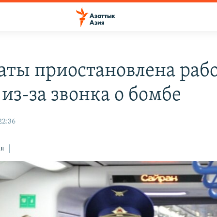
аты приостановлена раб
из-за звонка о бомбе
22:36
ся