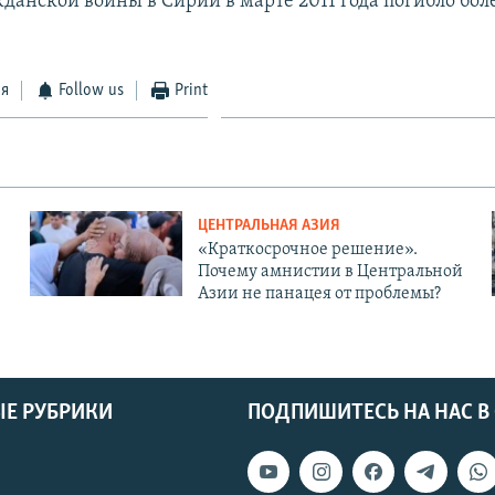
данской войны в Сирии в марте 2011 года погибло бол
ся
Follow us
Print
ЦЕНТРАЛЬНАЯ АЗИЯ
«Краткосрочное решение».
Почему амнистии в Центральной
Азии не панацея от проблемы?
Е РУБРИКИ
ПОДПИШИТЕСЬ НА НАС В