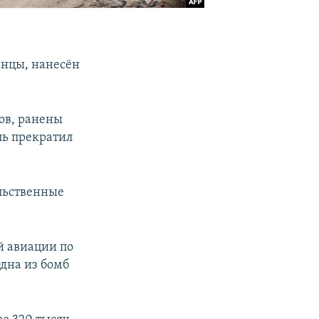
анцы, нанесён
ов, ранены
ль прекратил
льственные
й авиации по
Одна из бомб