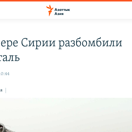
вере Сирии разбомбили
таль
10:44
ся