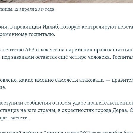
нцы. 12 апреля 2017 года.
рии, в провинции Идлиб, которую контролируют повст
временному госпиталю.
 агентство AFP, ссылаясь на сирийских правозащитник
, под завалами остаются ещё четыре человека. Госпита
новлено, какие именно самолёты атаковали — правите
ие.
 поступили сообщения о новом ударе правительственно
танцев на юге страны, в окрестностях города Дераа. 
арет мечети.