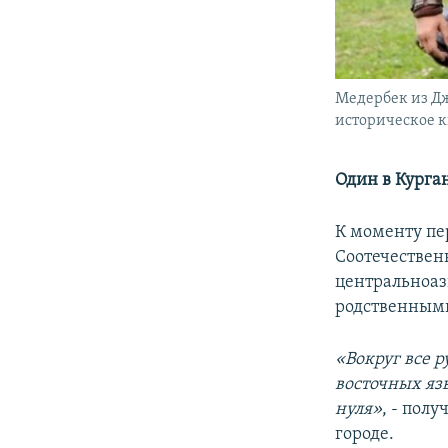
Медербек из Дж
историческое к
Один в Курга
К моменту пе
Соотечествен
центральноаз
родственным
«Вокруг все р
восточных яз
нуля»
, - пол
городе.