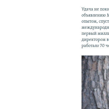
Удача не пок
объявлению М
опытом, спус
международно
первый милли
директором в
работало 70 ч