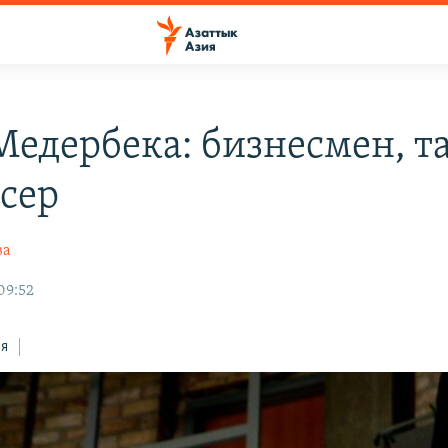
Медербека: бизнесмен, та
сер
ва
09:52
ся