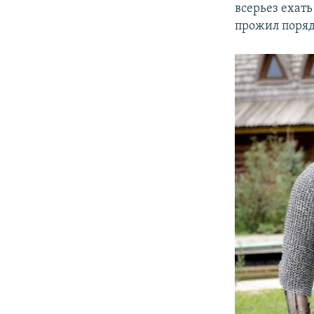
всерьез ехать
прожил порядк