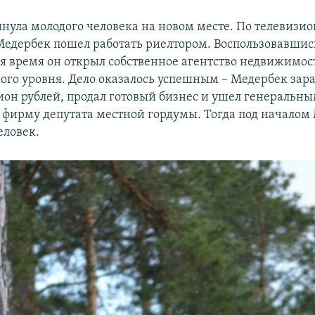
инула молодого человека на новом месте. По телевизи
едербек пошел работать риелтором. Воспользовавшис
тя время он открыл собственное агентство недвижимос
го уровня. Дело оказалось успешным – Медербек зара
он рублей, продал готовый бизнес и ушел генеральн
 фирму депутата местной гордумы. Тогда под началом
еловек.