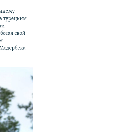
онному
ь турецким
ти
ботал свой
ым
 Медербека