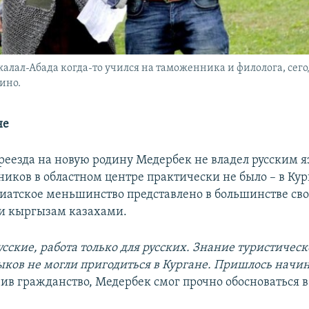
алал-Абада когда-то учился на таможенника и филолога, сег
ино.
не
реезда на новую родину Медербек не владел русским 
ников в областном центре практически не было – в Ку
иатское меньшинство представлено в большинстве св
и кыргызам казахами.
усские, работа только для русских. Знание туристическ
ыков не могли пригодиться в Кургане. Пришлось начин
учив гражданство, Медербек смог прочно обосноваться 