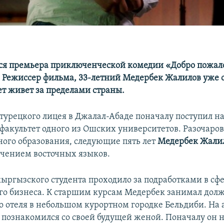
тся премьера приключенческой комедии «Добро пожало
 Режиссер фильма, 33-летний Медербек Жалилов уже 
ет живет за пределами страны.
турецкого лицея в Джалал-Абаде поначалу поступил н
акультет одного из Ошских университетов. Разочаро
ного образования, следующие пять лет
Медербек Жали
учением восточных языков.
кыргызского студента проходило за подработками в сф
го бизнеса. К старшим курсам Медербек занимал дол
 отеля в небольшом курортном городке Бельдиби. На
 познакомился со своей будущей женой. Поначалу он 