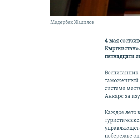
Медербек Жалилов
4 мая состои
Кыргызстан».
пятнадцати л
Воспитанник 
таможенный ф
системе мест
Анкаре за из
Каждое лето 
туристическо
управляющего
побережье он