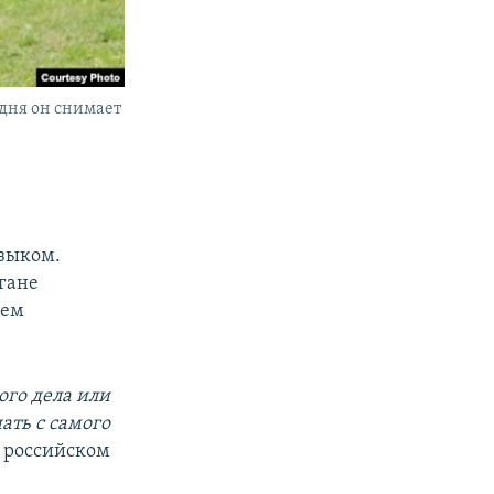
одня он снимает
языком.
ргане
оем
ого дела или
ать с самого
в российском