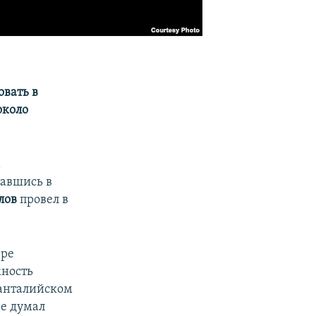
вать в
около
а
вавшись в
лов
провел в
ере
жность
 анталийском
не думал