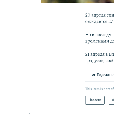
20 апреля си
ожидается 27 
Но в последу
временами до
21 апреля в Б
градусов, со
Поделить
This item is part of
Новости
А