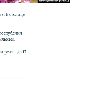
е. В столице
 республики
сильные.
апреля - до 17