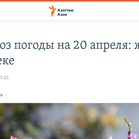
оз погоды на 20 апреля: 
еке
13:25
ся