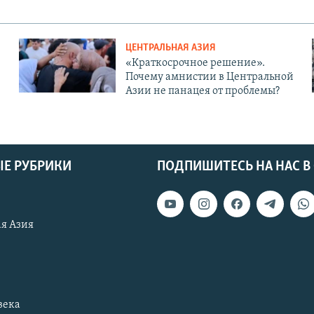
ЦЕНТРАЛЬНАЯ АЗИЯ
«Краткосрочное решение».
Почему амнистии в Центральной
Азии не панацея от проблемы?
Е РУБРИКИ
ПОДПИШИТЕСЬ НА НАС В
я Азия
века