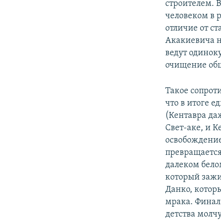
строителем. 
человеком в р
отличие от с
Акакиевича н
ведут одиноку
очищение общ
Такое сопрот
что в итоге 
(Кентавра да
Свет-аке, и К
освобождение
превращается
далеком бело
который зажи
Данко, которы
мрака. Финал
детства молч