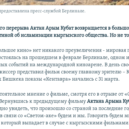
 предоставлена пресс-службой Берлинале.
его перерыва Актан Арым Кубат возвращается в большо
ртиной об исламизации кыргызского общества. Но не то
ольшое кино» нет никакого преувеличения - мировая
остоялась на прошедшем в феврале Берлинале, одном 
ых событий на международной киноарене. В день сво
ежиссер представил фильм своему главному зрителю – 
х Бишкека показы «Кентавра» начались с 31 марта.
тоятельное мнение о фильме, смотря его в отрыве от «
 Вернувшись к предыдущему фильму
Актана Арыма Ку
но увидеть, что произошло со страной за последние г
в связи со «Светом-аке» будем и мы. Говорить будем мн
 который выпадает в случае с кыргызскими фильмами