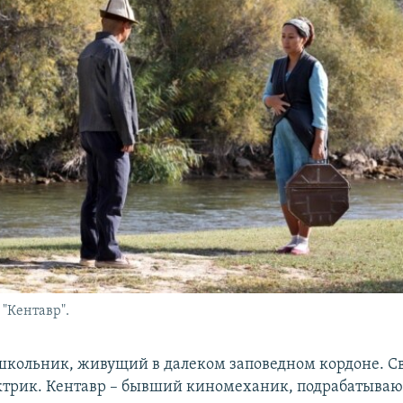
 "Кентавр".
школьник, живущий в далеком заповедном кордоне. Св
ктрик. Кентавр – бывший киномеханик, подрабатыва