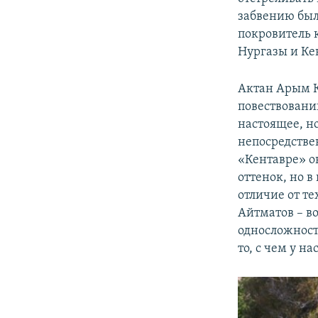
забвению был
покровитель 
Нургазы и Кен
Актан Арым К
повествований
настоящее, н
непосредстве
«Кентавре» о
оттенок, но 
отличие от те
Айтматов – в
односложности
то, с чем у н