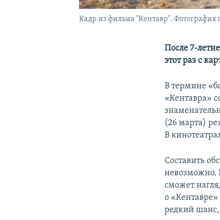
Кадр из фильма "Кентавр". Фотография
После 7-летн
этот раз с ка
В термине «б
«Кентавра» с
знаменательн
(26 марта) р
В кинотеатра
Составить обс
невозможно.
сможет нагляд
о «Кентавре» 
редкий шанс,