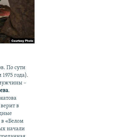
в. По сути
1975 года).
 мужчины –
ева
.
матова
верит в
одные
 в «Белом
вых начали
 преданная