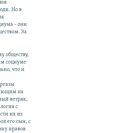
ким
юди. Но в
ия
иума - они
ществом. За
у обществу,
ем социуме
ьно, что и
ургазы
авающим на
ный ветряк,
логия с
сти их из
я его сын, с
ику нравов