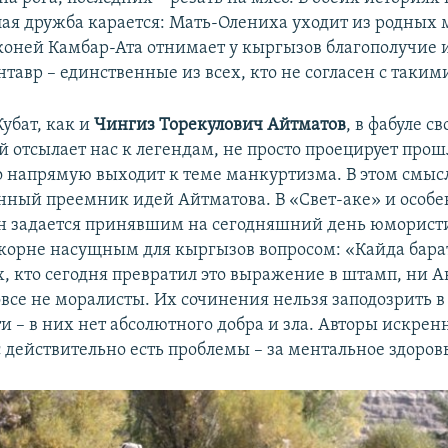
ая дружба карается: Мать-Олениха уходит из родных м
коней Камбар-Ата отнимает у кыргызов благополучие и
тавр – единственные из всех, кто не согласен с таким
убат, как и
Чингиз Торекулович Айтматов
, в фабуле с
 отсылает нас к легендам, не просто проецирует прош
о напрямую выходит к теме манкуртизма. В этом смыс
нный преемник идей Айтматова. В «Свет-аке» и особе
н задается принявшим на сегодняшний день юморист
в корне насущным для кыргызов вопросом: «Кайда бара
х, кто сегодня превратил это выражение в штамп, ни А
овсе не моралисты. Их сочинения нельзя заподозрить в
 – в них нет абсолютного добра и зла. Авторы искрен
ас действительно есть проблемы – за ментальное здоров