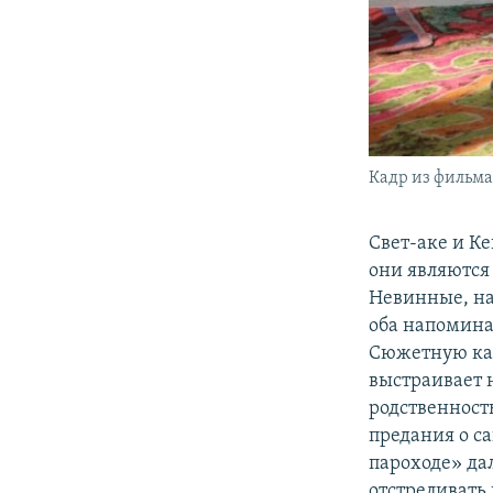
Кадр из фильма
Свет-аке и К
они являются
Невинные, на
оба напомина
Сюжетную кан
выстраивает 
родственност
предания о с
пароходе» да
отстреливать 