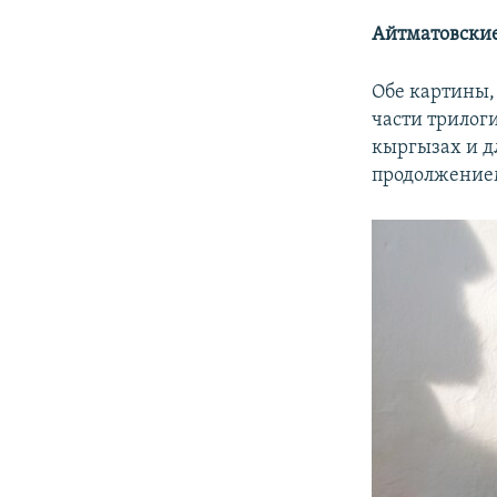
Айтматовски
Обе картины,
части трилог
кыргызах и д
продолжением