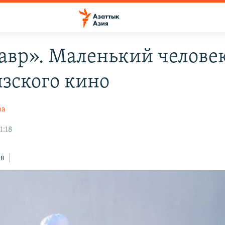
авр». Маленький челове
зского кино
ва
1:18
ся