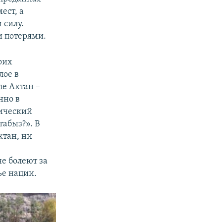
ест, а
 силу.
и потерями.
воих
лое в
ле Актан –
нно в
ический
табыз?». В
ктан, ни
не болеют за
ье нации.