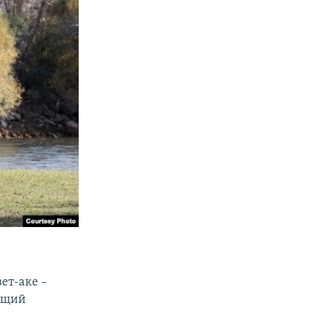
ет-аке –
ющий