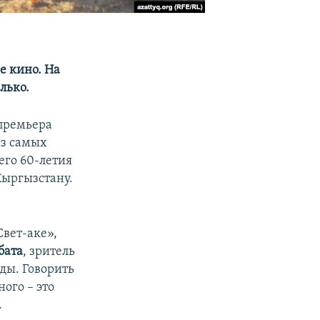
е кино. На
лько.
 премьера
из самых
его 60-летия
Кыргызстану.
Свет-аке»,
бата
, зритель
оды. Говорить
ого – это
.