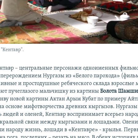
 "Кентавр".
ентавр – центральные персонажи одноименных фильмо
 перерождением Нургазы из «Белого парохода» (фильм 
ивные и простодушные ребяческого склада взрослые
ют пучеглазого мальчишку из картины
Болота Шамши
ву новой картины Актан Арым Кубат по примеру Айт
на основе мифотворчества древних кыргызов. Нургазы 
ь людей и оленей, Кентавр воспринимает всерьез нар
акральной связи между кыргызами и лошадьми. Олени
ли народу жизнь, лошади в «Кентавре» - крылья. Пер
на рога, последних – резать на мясо. В обеих историях