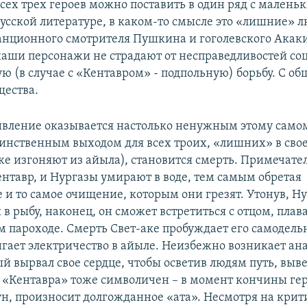
Всех трех героев можно поставить в один ряд с малень
усской литературе, в каком-то смысле это «лишние» л
танционного смотрителя Пушкина и гоголевского Акак
аши персонажи не страдают от несправедливостей соц
ю (в случае с «Кентавром» - подпольную) борьбу. С об
ества.
ивление оказывается настолько ненужным этому самом
единственным выходом для всех троих, «лишних» в сво
же изгоняют из айыла), становится смерть. Примечател
ентавр, и Нургазы умирают в воде, тем самым обретая
 и то самое очищение, которым они грезят. Утонув, Н
 в рыбу, наконец, он сможет встретиться с отцом, пл
м пароходе. Смерть Свет-аке пробуждает его самодель
гает электричество в айыле. Неизбежно возникает ана
й вырвал свое сердце, чтобы осветив людям путь, выве
 «Кентавра» тоже символичен – в момент кончины геро
ун, произносит долгожданное «ата». Несмотря на крит