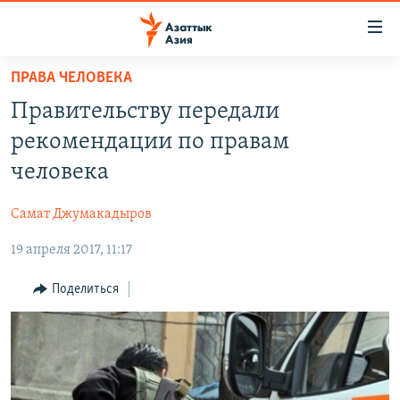
Доступность
ссылок
Вернуться
ПРАВА ЧЕЛОВЕКА
к
ЦЕНТРАЛЬНАЯ АЗИЯ
Правительству передали
основному
НОВОСТИ
КАЗАХСТАН
содержанию
рекомендации по правам
ВОЙНА В УКРАИНЕ
Вернутся
КЫРГЫЗСТАН
человека
к
НА ДРУГИХ ЯЗЫКАХ
УЗБЕКИСТАН
главной
Самат Джумакадыров
ТАДЖИКИСТАН
ҚАЗАҚША
навигации
ПОДПИШИТЕСЬ НА НАС В СОЦСЕТЯХ
Вернутся
19 апреля 2017, 11:17
КЫРГЫЗЧА
к
ЎЗБЕКЧА
Поделиться
поиску
ТОҶИКӢ
Все сайты РСЕ/РС
TÜRKMENÇE